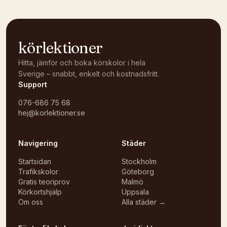
körlektioner
Hitta, jämför och boka körskolor i hela
Sverige – snabbt, enkelt och kostnadsfritt.
Support
076-686 75 68
hej@korlektioner.se
Navigering
Städer
Startsidan
Stockholm
Trafikskolor
Göteborg
Gratis teoriprov
Malmö
Körkortshjälp
Uppsala
Om oss
Alla städer →