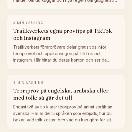
händer om du kuggar och nya regeln om giltighetstid
2026.
3
MIN LÄSNING
Trafikverkets egna provtips på TikTok
och Instagram
Trafikverkets förarprövare delar gratis tips inför
teoriprovet och uppkörningen på TikTok och
Instagram. Här hittar du deras konton och ser de
senaste TikTok-klippen direkt.
9
MIN LÄSNING
Teoriprov på engelska, arabiska eller
med tolk: så går det till
Endast två av tio klarar teoriprov på annat språk än
svenska. Här är de 15 språken som erbjuds, hur du
bokar, vad tolk kostar, och vad du kan göra för att
klara provet.