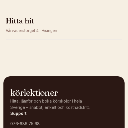
Hitta hit
Vårväderstorget 4
·
Hisingen
Kunde inte ladda karta
Öppna i OpenStreetMap →
körlektioner
Hitta, jämför och boka körskolor i hela
Sverige – snabbt, enkelt och kostnadsfritt.
Support
076-686 75 68