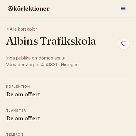
körlektioner
Alla körskolor
Albins Trafikskola
Inga publika omdömen ännu
Vårväderstorget 4
, 41831
·
Hisingen
KÖRLEKTION
Be om offert
TJÄNSTER
Be om offert
TELEFON