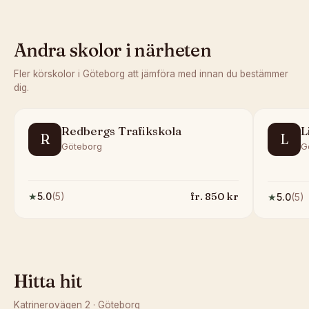
Andra skolor i närheten
Fler körskolor i
Göteborg
att jämföra med innan du bestämmer
dig.
Redbergs Trafikskola
L
R
L
Göteborg
G
fr.
850
kr
★
5.0
(
5
)
★
5.0
(
5
)
Hitta hit
Katrinerovägen 2
·
Göteborg