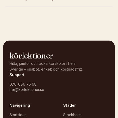
Kunde inte ladda karta
Öppna i OpenStreetMap →
körlektioner
Hitta, jämför och boka körskolor i hela
Sverige – snabbt, enkelt och kostnadsfritt.
Support
076-686 75 68
hej@korlektioner.se
Navigering
Städer
Startsidan
Stockholm