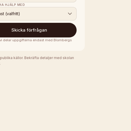
 HA HJÄLP MED
nst (valfritt)
Skicka förfrågan
· vi delar uppgifterna endast med
Blombergs
 publika källor. Bekräfta detaljer med skolan
.