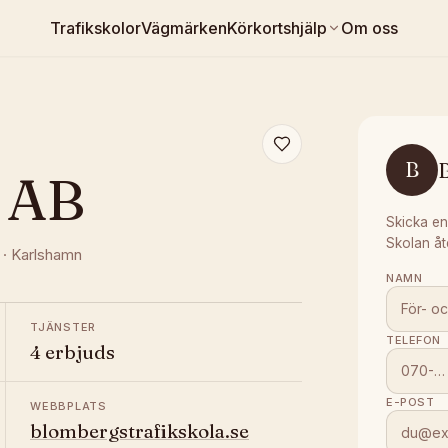
Trafikskolor
Vägmärken
Körkortshjälp
Om oss
B
a AB
Skicka en
Skolan åt
·
Karlshamn
NAMN
TJÄNSTER
TELEFON
4 erbjuds
E-POST
WEBBPLATS
blombergstrafikskola.se