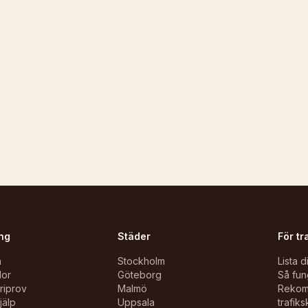
ng
Städer
För tr
n
Stockholm
Lista d
lor
Göteborg
Så fun
oriprov
Malmö
Reko
jälp
Uppsala
trafiks