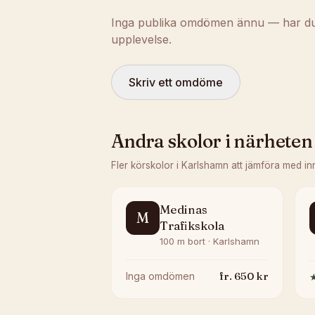
Inga publika omdömen ännu — har du t
upplevelse.
Skriv ett omdöme
Andra skolor i närheten
Fler körskolor i
Karlshamn
att jämföra med in
Medinas
M
Trafikskola
100 m bort · Karlshamn
fr.
650
kr
Inga omdömen