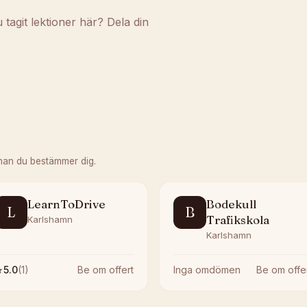
agit lektioner här? Dela din
nan du bestämmer dig.
LearnToDrive
Bodekull
L
B
Trafikskola
Karlshamn
Karlshamn
★
5.0
(
1
)
Be om offert
Inga omdömen
Be om offe