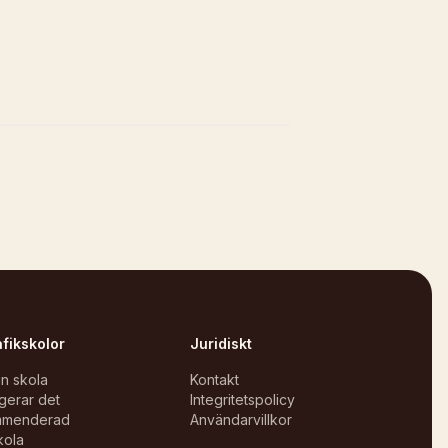
afikskolor
Juridiskt
in skola
Kontakt
gerar det
Integritetspolicy
mmenderad
Användarvillkor
kola