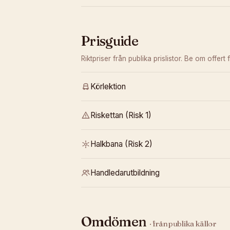
Prisguide
Riktpriser från publika prislistor. Be om offert f
Körlektion
Riskettan (Risk 1)
Halkbana (Risk 2)
Handledarutbildning
Omdömen
· från publika källor