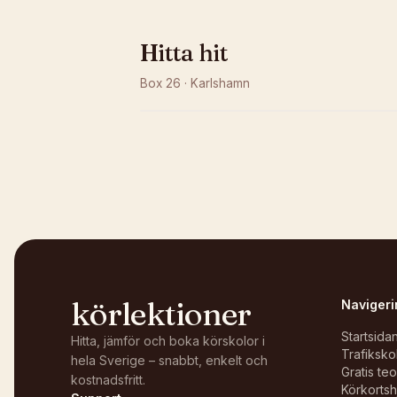
Hitta hit
Box 26
·
Karlshamn
Kunde inte ladda karta
Öppna i OpenStreetMap →
körlektioner
Navigeri
Startsida
Hitta, jämför och boka körskolor i
Trafiksko
hela Sverige – snabbt, enkelt och
Gratis te
kostnadsfritt.
Körkortsh