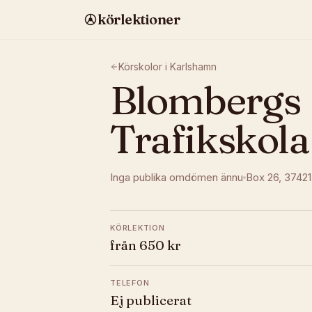
körlektioner
Körskolor i
Karlshamn
Blombergs
Trafikskol
Inga publika omdömen ännu
Box 26
, 37421
KÖRLEKTION
från 650 kr
TELEFON
Ej publicerat