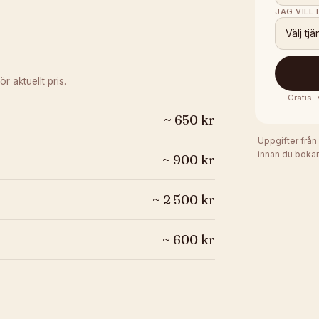
JAG VILL
Välj tjä
ör aktuellt pris.
Gratis 
~
650
kr
Uppgifter från
innan du bokar
~
900
kr
~
2 500
kr
~
600
kr