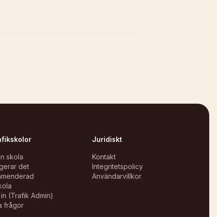
afikskolor
Juridiskt
in skola
Kontakt
gerar det
Integritetspolicy
mmenderad
Användarvillkor
kola
in (Trafik Admin)
a frågor