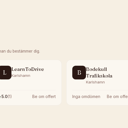
nan du bestämmer dig.
LearnToDrive
Bodekull
L
B
Trafikskola
Karlshamn
Karlshamn
★
5.0
(
1
)
Be om offert
Inga omdömen
Be om offe