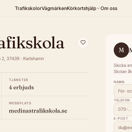
Trafikskolor
Vägmärken
Körkortshjälp
Om oss
afikskola
M
 2
, 37439
·
Karlshamn
Skicka en
Skolan åt
TJÄNSTER
NAMN
4 erbjuds
TELEFON
WEBBPLATS
medinastrafikskola.se
E-POST