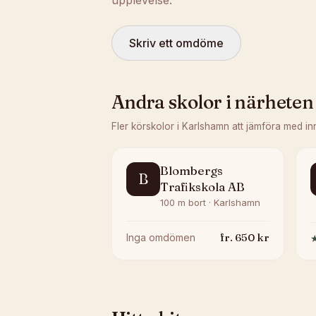
upplevelse.
Skriv ett omdöme
Andra skolor i närheten
Fler körskolor i
Karlshamn
att jämföra med in
Blombergs
B
Trafikskola AB
100 m bort · Karlshamn
fr.
650
kr
Inga omdömen