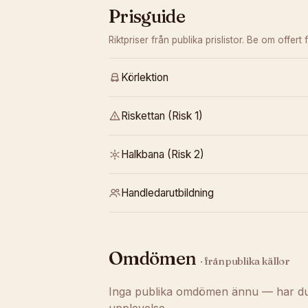
Prisguide
Riktpriser från publika prislistor. Be om offert f
Körlektion
Riskettan (Risk 1)
Halkbana (Risk 2)
Handledarutbildning
Omdömen
· från publika källor
Inga publika omdömen ännu — har du t