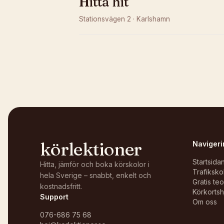
Hitta hit
Stationsvägen 2
·
Karlshamn
Kunde inte ladda karta
Öppna i OpenStreetMap →
körlektioner
Navigeri
Startsida
Hitta, jämför och boka körskolor i
Trafiksko
hela Sverige – snabbt, enkelt och
Gratis te
kostnadsfritt.
Körkortsh
Support
Om oss
076-686 75 68