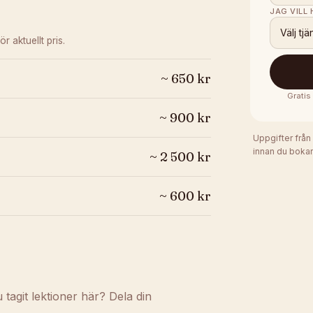
JAG VILL
Välj tjä
ör aktuellt pris.
~
650
kr
Gratis
~
900
kr
Uppgifter från
innan du bokar
~
2 500
kr
~
600
kr
agit lektioner här? Dela din