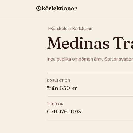
körlektioner
Körskolor i
Karlshamn
Medinas Tr
Inga publika omdömen ännu
Stationsvägen
KÖRLEKTION
från 650 kr
TELEFON
0760767093