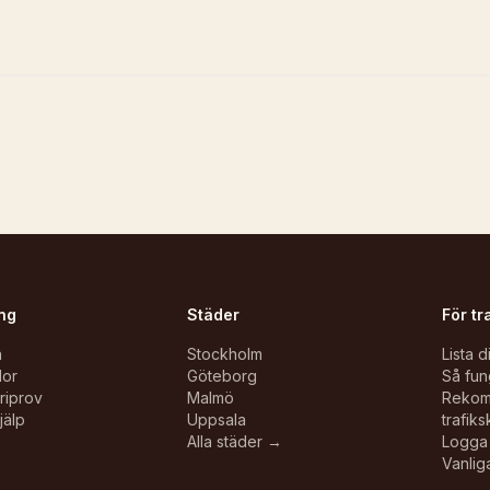
ng
Städer
För tr
n
Stockholm
Lista d
lor
Göteborg
Så fun
oriprov
Malmö
Reko
jälp
Uppsala
trafiks
Alla städer →
Logga 
Vanlig