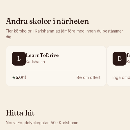
Andra skolor i närheten
Fler körskolor i
Karlshamn
att jämföra med innan du bestämmer
dig.
LearnToDrive
B
L
B
Karlshamn
K
★
5.0
(
1
)
Be om offert
Inga om
Hitta hit
Norra Fogdelyckegatan 50
·
Karlshamn