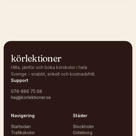
Kunde inte ladda karta
Öppna i OpenStreetMap →
körlektioner
Hitta, jämför och boka körskolor i hela
Sverige – snabbt, enkelt och kostnadsfritt.
Support
076-686 75 68
hej@korlektioner.se
Navigering
Städer
Startsidan
Stockholm
Trafikskolor
Göteborg