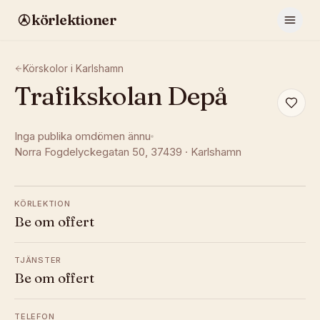
körlektioner
Körskolor i
Karlshamn
Trafikskolan Depå
Inga publika omdömen ännu
Norra Fogdelyckegatan 50
, 37439
·
Karlshamn
KÖRLEKTION
Be om offert
TJÄNSTER
Be om offert
TELEFON