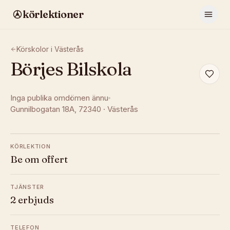
körlektioner
Körskolor i
Västerås
Börjes Bilskola
Inga publika omdömen ännu
Gunnilbogatan 18A
, 72340
·
Västerås
KÖRLEKTION
Be om offert
TJÄNSTER
2 erbjuds
TELEFON