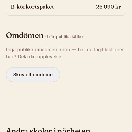
B-körkortspaket
26 090 kr
Omdömen
· från publika källor
Inga publika omdömen ännu — har du tagit lektioner
här? Dela din upplevelse.
Skriv ett omdöme
Andra skolor i närheten