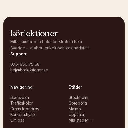
körlektioner
Hitta, jämför och boka körskolor i hela
Sverige – snabbt, enkelt och kostnadsfritt.
Support
076-686 75 68
hej@korlektioner.se
Navigering
Städer
Startsidan
Stockholm
Trafikskolor
Göteborg
Gratis teoriprov
Malmö
Körkortshjälp
Uppsala
Om oss
Alla städer →