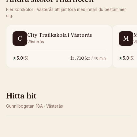
Fler körskolor i
Västerås
att jämföra med innan du bestämmer
dig.
City Trafikskola i Västerås
M
C
M
Västerås
V
fr.
710
kr
★
5.0
(
5
)
★
5.0
(
5
)
/
40
min
Hitta hit
Gunnilbogatan 18A
·
Västerås
Kunde inte ladda karta
Öppna i OpenStreetMap →