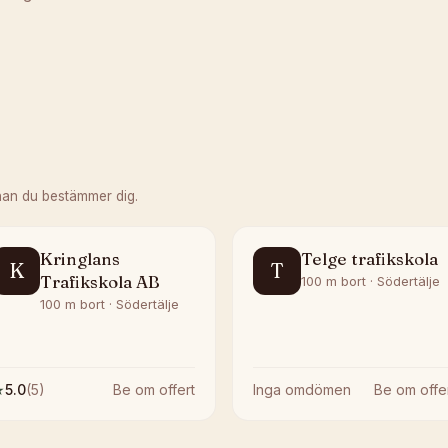
nan du bestämmer dig.
Kringlans
Telge trafikskola
K
T
Trafikskola AB
100 m bort · Södertälje
100 m bort · Södertälje
★
5.0
(
5
)
Be om offert
Inga omdömen
Be om offe