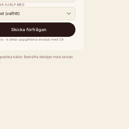
 HA HJÄLP MED
nst (valfritt)
Skicka förfrågan
tis · vi delar uppgifterna endast med
CK
 publika källor. Bekräfta detaljer med skolan
.