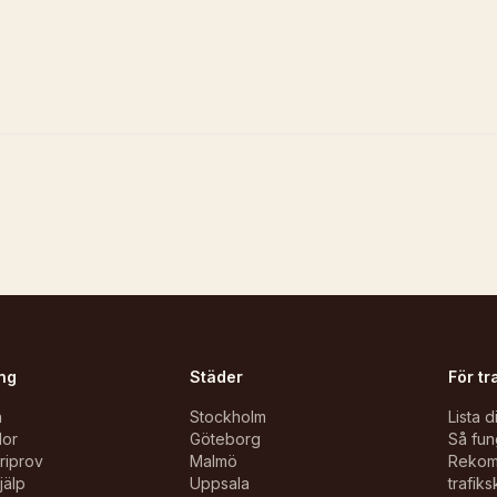
ng
Städer
För tr
n
Stockholm
Lista d
lor
Göteborg
Så fun
oriprov
Malmö
Reko
jälp
Uppsala
trafiks