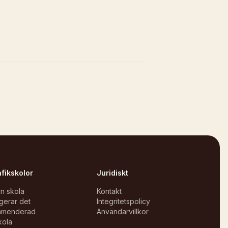
afikskolor
Juridiskt
in skola
Kontakt
gerar det
Integritetspolicy
mmenderad
Användarvillkor
kola