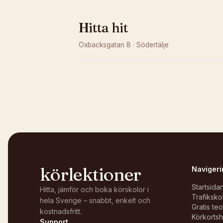
Hitta hit
Oxbacksgatan 8
·
Södertälje
Kunde inte ladda karta
Öppna i OpenStreetMap →
körlektioner
Navigeri
Startsida
Hitta, jämför och boka körskolor i
Trafiksko
hela Sverige – snabbt, enkelt och
Gratis te
kostnadsfritt.
Körkortsh
Support