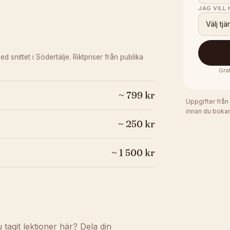
JAG VILL
Välj tjä
ed snittet i Södertälje.
Riktpriser från publika
Gra
~
799
kr
Uppgifter från
innan du bokar
~
250
kr
~
1 500
kr
agit lektioner här? Dela din