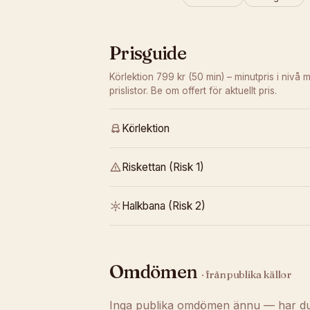
Prisguide
Körlektion 799 kr (50 min) – minutpris i nivå m
prislistor. Be om offert för aktuellt pris.
Körlektion
Riskettan (Risk 1)
Halkbana (Risk 2)
Omdömen
· från publika källor
Inga publika omdömen ännu — har du t