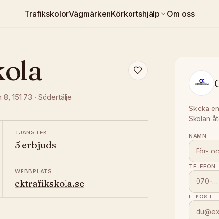
Trafikskolor
Vägmärken
Körkortshjälp
Om oss
kola
n 8
, 151 73
·
Södertälje
Skicka en
Skolan åt
TJÄNSTER
NAMN
5 erbjuds
TELEFON
WEBBPLATS
cktrafikskola.se
E-POST