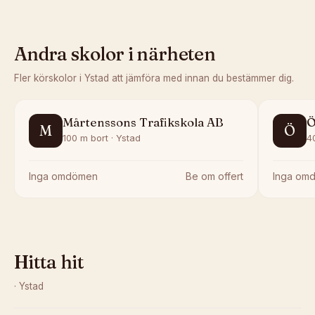
Andra skolor i närheten
Fler körskolor i
Ystad
att jämföra med innan du bestämmer dig.
Mårtenssons Trafikskola AB
Ö
M
Ö
100 m bort · Ystad
4
Inga omdömen
Be om offert
Inga om
Hitta hit
·
Ystad