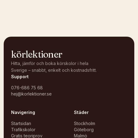
Kunde inte ladda karta
Öppna i OpenStreetMap →
körlektioner
Hitta, jämför och boka körskolor i hela
Sverige – snabbt, enkelt och kostnadsfritt.
Support
076-686 75 68
hej@korlektioner.se
Navigering
Städer
Startsidan
Stockholm
Trafikskolor
Göteborg
Gratis teoriprov
Malmö