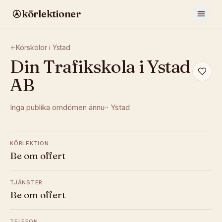
körlektioner
Körskolor i
Ystad
Din Trafikskola i Ystad
AB
Inga publika omdömen ännu
·
Ystad
KÖRLEKTION
Be om offert
TJÄNSTER
Be om offert
TELEFON