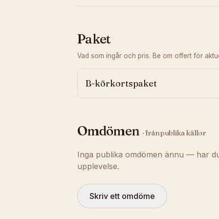
Paket
Vad som ingår och pris. Be om offert för aktuel
B-körkortspaket
Omdömen
· från publika källor
Inga publika omdömen ännu — har du t
upplevelse.
Skriv ett omdöme