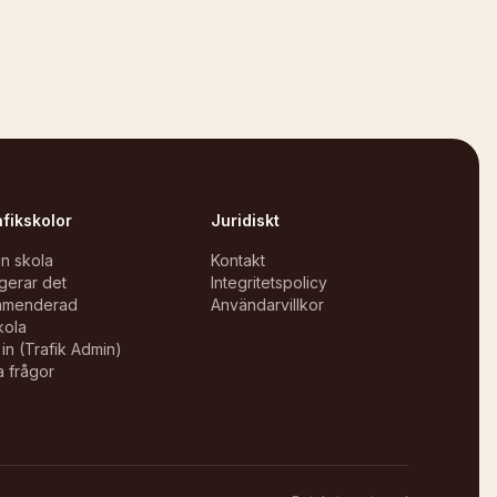
afikskolor
Juridiskt
in skola
Kontakt
gerar det
Integritetspolicy
mmenderad
Användarvillkor
kola
in (Trafik Admin)
a frågor