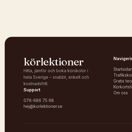
Kunde inte ladda karta
Öppna i OpenStreetMap →
körlektioner
Navigeri
Startsida
Hitta, jämför och boka körskolor i
Trafiksko
hela Sverige – snabbt, enkelt och
Gratis te
kostnadsfritt.
Körkortsh
Support
Om oss
076-686 75 68
hej@korlektioner.se