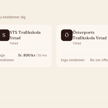
du bestämmer dig.
STS Trafikskola
Österports
S
Ö
Ystad
Trafikskola Ystad
Ystad
Ystad
fr.
800
kr
nga
/
55
min
omdömen
Inga omdömen
Be om offe