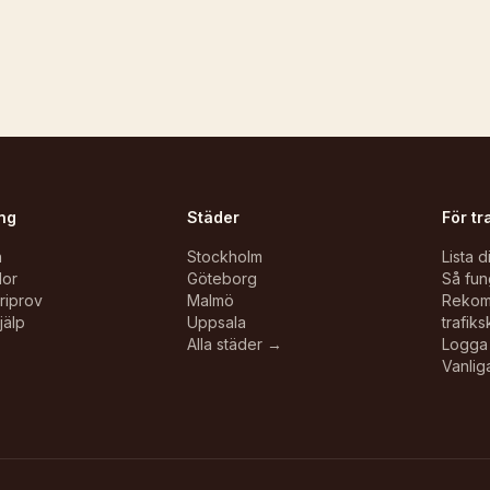
ng
Städer
För tr
n
Stockholm
Lista d
lor
Göteborg
Så fun
oriprov
Malmö
Reko
jälp
Uppsala
trafiks
Alla städer →
Logga 
Vanlig