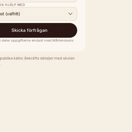
 HA HJÄLP MED
nst (valfritt)
Skicka förfrågan
 vi delar uppgifterna endast med
Mårtenssons
 publika källor. Bekräfta detaljer med skolan
.