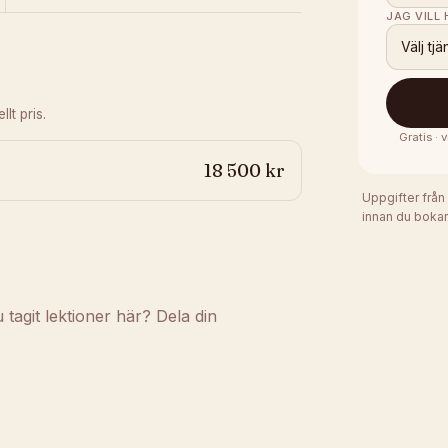
JAG VILL
Välj tjä
lt pris.
Gratis ·
18 500 kr
Uppgifter från
innan du bokar
agit lektioner här? Dela din