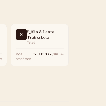
Sjölin & Lantz
S
Trafikskola
Ystad
fr.
1 150
kr
Inga
/
80
min
rt
omdömen