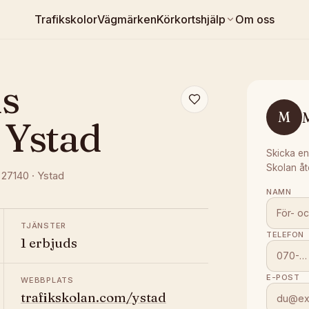
Trafikskolor
Vägmärken
Körkortshjälp
Om oss
s
M
 Ystad
Skicka en
Skolan åt
, 27140
·
Ystad
NAMN
TJÄNSTER
TELEFON
1 erbjuds
E-POST
WEBBPLATS
trafikskolan.com/ystad