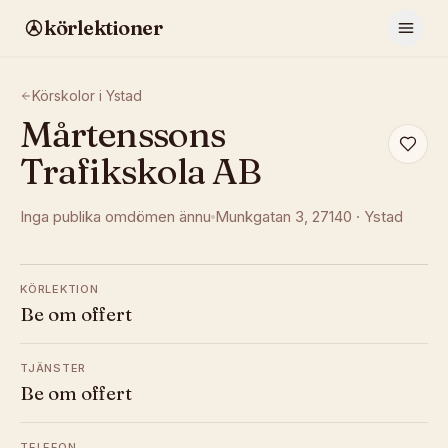
körlektioner
Körskolor i
Ystad
Mårtenssons
Trafikskola AB
Inga publika omdömen ännu
Munkgatan 3
, 27140
·
Ystad
KÖRLEKTION
Be om offert
TJÄNSTER
Be om offert
TELEFON