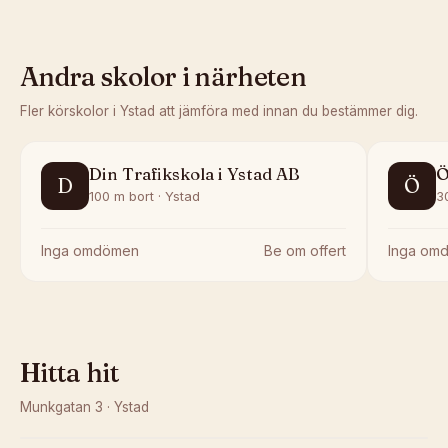
Andra skolor i närheten
Fler körskolor i
Ystad
att jämföra med innan du bestämmer dig.
Din Trafikskola i Ystad AB
Ö
D
Ö
100 m bort · Ystad
3
Inga omdömen
Be om offert
Inga om
Hitta hit
Munkgatan 3
·
Ystad