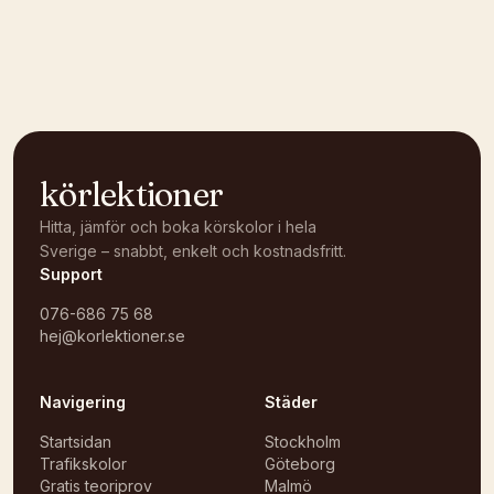
Kunde inte ladda karta
Öppna i OpenStreetMap →
körlektioner
Hitta, jämför och boka körskolor i hela
Sverige – snabbt, enkelt och kostnadsfritt.
Support
076-686 75 68
hej@korlektioner.se
Navigering
Städer
Startsidan
Stockholm
Trafikskolor
Göteborg
Gratis teoriprov
Malmö