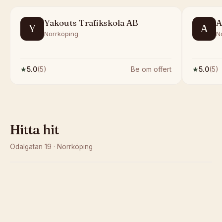
Yakouts Trafikskola AB
A
Y
A
Norrköping
N
★
5.0
(
5
)
Be om offert
★
5.0
(
5
)
Hitta hit
Odalgatan 19
·
Norrköping
Kunde inte ladda karta
Öppna i OpenStreetMap →