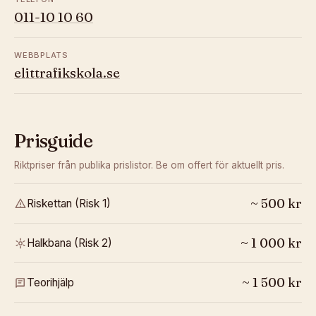
011-10 10 60
WEBBPLATS
elittrafikskola.se
Prisguide
Riktpriser från publika prislistor. Be om offert för aktuellt pris.
~
500
kr
Riskettan (Risk 1)
~
1 000
kr
Halkbana (Risk 2)
~
1 500
kr
Teorihjälp