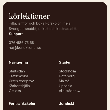
körlektioner
Hitta, jämför och boka körskolor i hela
Sverige – snabbt, enkelt och kostnadsfritt.
Support
076-686 75 68
hej@korlektioner.se
Navigering
Städer
Startsidan
Stockholm
Trafikskolor
Göteborg
Gratis teoriprov
Malmö
Körkortshjälp
Uppsala
Om oss
Alla städer →
För trafikskolor
Juridiskt