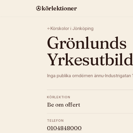
körlektioner
Körskolor i
Jönköping
Grönlunds
Yrkesutbil
Inga publika omdömen ännu
Industrigatan 
KÖRLEKTION
Be om offert
TELEFON
0104848000