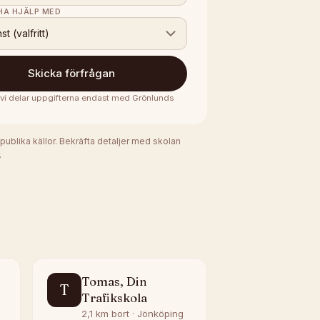
 HA HJÄLP MED
nst (valfritt)
Skicka förfrågan
· vi delar uppgifterna endast med
Grönlunds
 publika källor. Bekräfta detaljer med skolan
.
Tomas, Din
T
Trafikskola
2,1 km bort · Jönköping