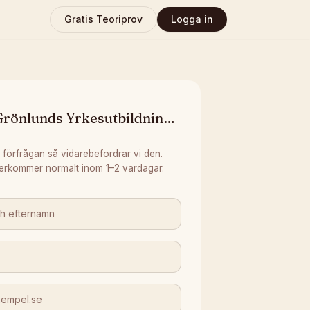
Gratis Teoriprov
Logga in
Grönlunds Yrkesutbildningar
 förfrågan så vidarebefordrar vi den.
erkommer normalt inom 1–2 vardagar.