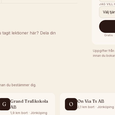
JAG VILL
Välj tjä
agit lektioner här? Dela din
Gratis 
Uppgifter från
innan du bokar
nan du bestämmer dig.
Grand Trafikskola
On Via Ts AB
G
O
AB
2,1 km bort · Jönköping
1,9 km bort · Jönköping