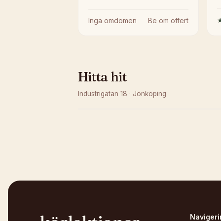
Inga omdömen
Be om offert
Hitta hit
Industrigatan 18
·
Jönköping
Kunde inte ladda karta
Öppna i OpenStreetMap →
Navigeri