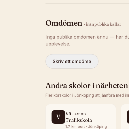
Omdömen
· från publika källor
Inga publika omdömen ännu — har du t
upplevelse.
Skriv ett omdöme
Andra skolor i närheten
Fler körskolor i
Jönköping
att jämföra med in
Vätterns
V
Trafikskola
1,7 km bort · Jönköping