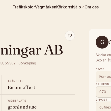
Trafikskolor
Vägmärken
Körkortshjälp
Om oss
G
dningar AB
Skicka en
Skolan åt
18
, 55302
·
Jönköping
NAMN
TJÄNSTER
TELEFON
Be om offert
E-POST
WEBBPLATS
gronlunds.se