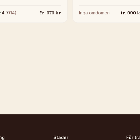
fr.
575
kr
fr.
990
k
★
4.7
(
14
)
Inga omdömen
ng
Städer
För tr