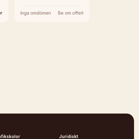
r
Inga omdömen
Be om offert
afikskolor
Juridiskt