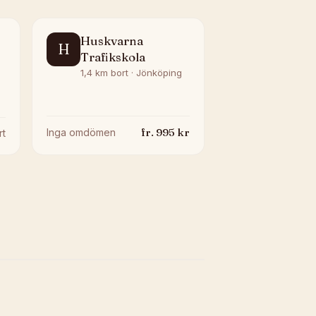
Huskvarna
H
Trafikskola
1,4 km bort · Jönköping
fr.
995
kr
Inga omdömen
rt