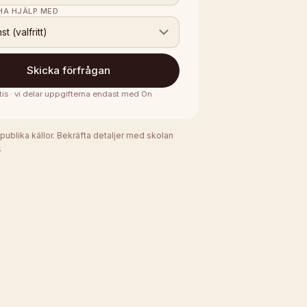
 HA HJÄLP MED
nst (valfritt)
Skicka förfrågan
tis · vi delar uppgifterna endast med
On
 publika källor. Bekräfta detaljer med skolan
.