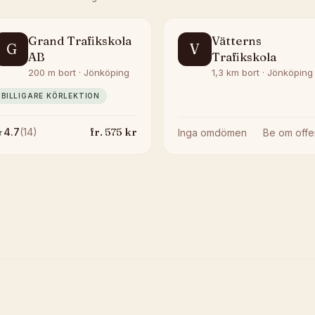
Grand Trafikskola
Vätterns
G
V
AB
Trafikskola
200 m bort · Jönköping
1,3 km bort · Jönköping
BILLIGARE KÖRLEKTION
fr.
575
kr
★
4.7
(
14
)
Inga omdömen
Be om offe