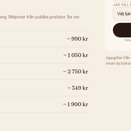
JAG VILL
Välj tjä
ping.
Riktpriser från publika prislistor. Be om
~
990
kr
Gra
~
1 050
kr
Uppgifter från
innan du bokar
~
2 750
kr
~
349
kr
~
1 900
kr