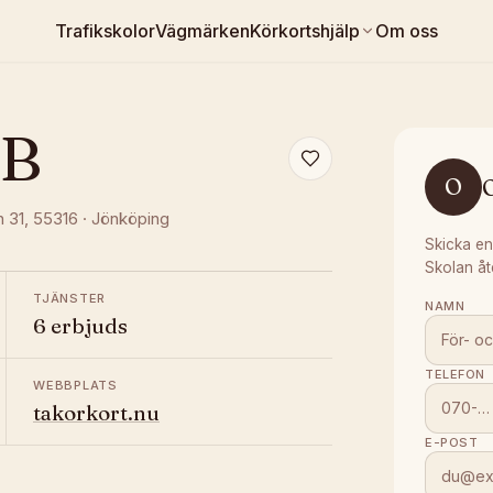
Trafikskolor
Vägmärken
Körkortshjälp
Om oss
AB
O
n 31
, 55316
·
Jönköping
Skicka en
Skolan åt
TJÄNSTER
NAMN
6 erbjuds
TELEFON
WEBBPLATS
takorkort.nu
E-POST