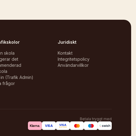
afikskolor
Juridiskt
in skola
Kontakt
gerar det
Integritetspolicy
mmenderad
Användarvillkor
kola
in (Trafik Admin)
a frågor
Betala tryggt med
VISA
VISA
Klarna.
swish
ELECTRON