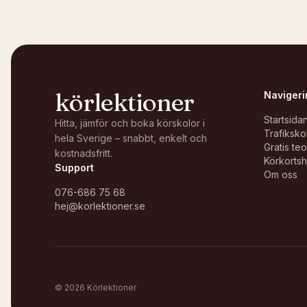
körlektioner
Navigeri
Startsida
Hitta, jämför och boka körskolor i
Trafiksko
hela Sverige – snabbt, enkelt och
Gratis te
kostnadsfritt.
Körkortsh
Support
Om oss
076-686 75 68
hej@korlektioner.se
©
2026
Körlektioner