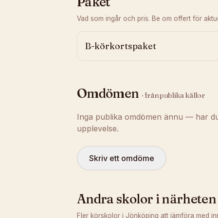
Paket
Vad som ingår och pris. Be om offert för aktuel
B-körkortspaket
Omdömen
· från publika källor
Inga publika omdömen ännu — har du t
upplevelse.
Skriv ett omdöme
Andra skolor i närheten
Fler körskolor i
Jönköping
att jämföra med in