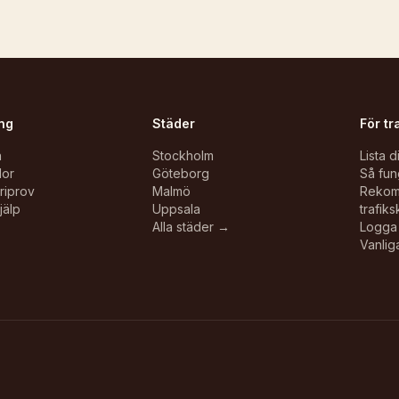
ng
Städer
För tr
n
Stockholm
Lista d
lor
Göteborg
Så fun
oriprov
Malmö
Reko
jälp
Uppsala
trafiks
Alla städer →
Logga 
Vanlig