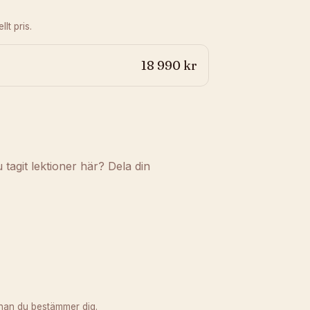
lt pris.
18 990 kr
agit lektioner här? Dela din
nan du bestämmer dig.