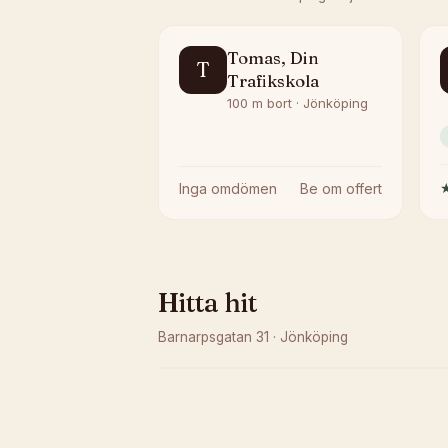
Tomas, Din
T
Trafikskola
100 m bort · Jönköping
Inga omdömen
Be om offert
Hitta hit
Barnarpsgatan 31
·
Jönköping
Kunde inte ladda karta
Öppna i OpenStreetMap →