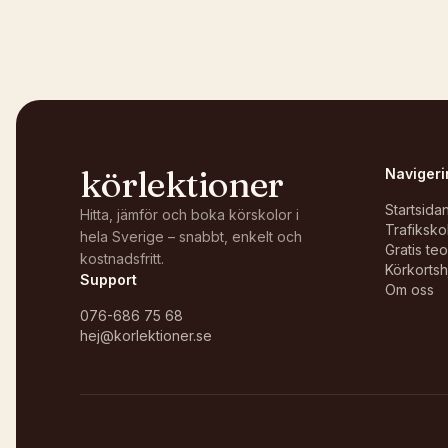
Öppna i OpenStreetMap →
körlektioner
Navigeri
Startsida
Hitta, jämför och boka körskolor i
Trafiksko
hela Sverige – snabbt, enkelt och
Gratis te
kostnadsfritt.
Körkortsh
Support
Om oss
076-686 75 68
hej@korlektioner.se