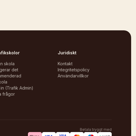
afikskolor
Juridiskt
in skola
Kontakt
gerar det
Integritetspolicy
mmenderad
Användarvillkor
kola
in (Trafik Admin)
a frågor
Betala tryggt med
VISA