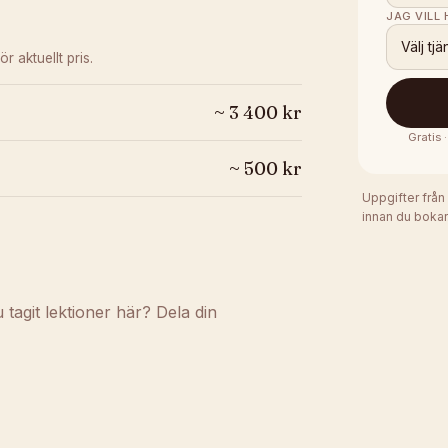
JAG VILL
Välj tjä
ör aktuellt pris.
~
3 400
kr
Gratis 
~
500
kr
Uppgifter från
innan du bokar
agit lektioner här? Dela din