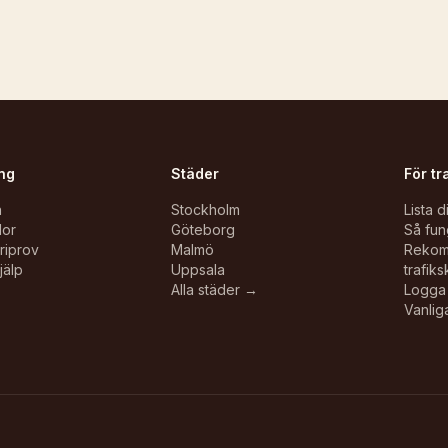
ng
Städer
För tr
n
Stockholm
Lista d
lor
Göteborg
Så fun
oriprov
Malmö
Reko
jälp
Uppsala
trafiks
Alla städer →
Logga 
Vanlig