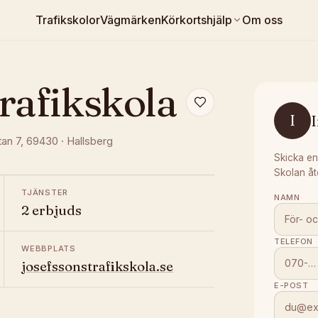
Trafikskolor
Vägmärken
Körkortshjälp
Om oss
rafikskola
I
I
tan 7
, 69430
·
Hallsberg
Skicka en
Skolan åt
TJÄNSTER
NAMN
2 erbjuds
TELEFON
WEBBPLATS
josefssonstrafikskola.se
E-POST