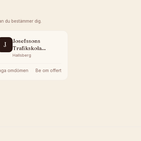
an du bestämmer dig.
Josefssons
J
Trafikskola
Hallbergs
Hallsberg
Inga omdömen
Be om offert