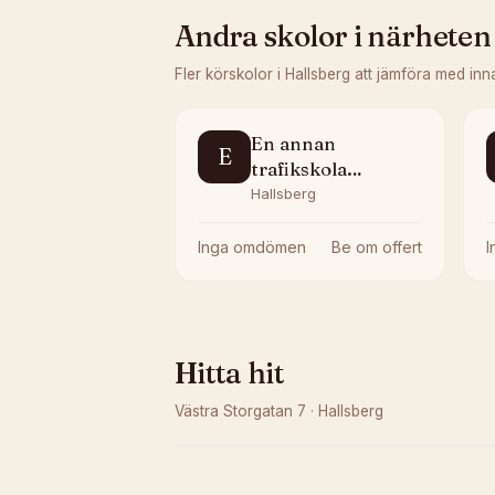
Andra skolor i närheten
Fler körskolor i
Hallsberg
att jämföra med inn
En annan
E
trafikskola
Hallsberg
Hallsberg
Inga omdömen
Be om offert
Hitta hit
Västra Storgatan 7
·
Hallsberg
Kunde inte ladda karta