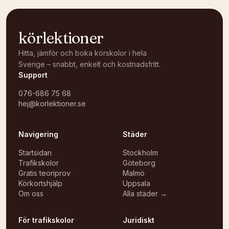
körlektioner
Hitta, jämför och boka körskolor i hela
Sverige – snabbt, enkelt och kostnadsfritt.
Support
076-686 75 68
hej@korlektioner.se
Navigering
Städer
Startsidan
Stockholm
Trafikskolor
Göteborg
Gratis teoriprov
Malmö
Körkortshjälp
Uppsala
Om oss
Alla städer →
För trafikskolor
Juridiskt