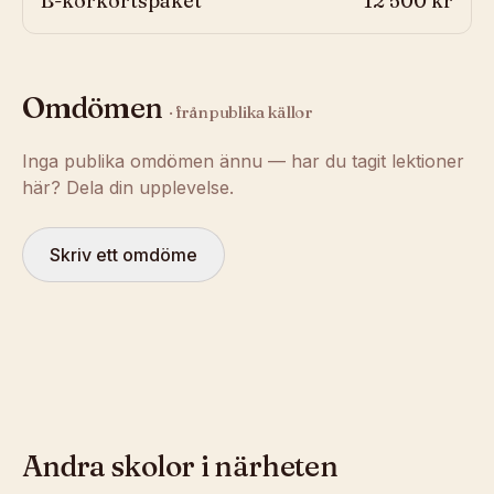
B-körkortspaket
12 500 kr
Omdömen
· från publika källor
Inga publika omdömen ännu — har du tagit lektioner
här? Dela din upplevelse.
Skriv ett omdöme
Andra skolor i närheten