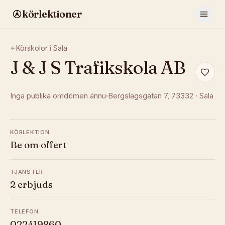
körlektioner
Körskolor i
Sala
J & J S Trafikskola AB
Inga publika omdömen ännu
Bergslagsgatan 7
, 73332
·
Sala
KÖRLEKTION
Be om offert
TJÄNSTER
2 erbjuds
TELEFON
022419860