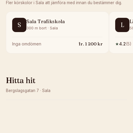
Fler körskolor i
Sala
att jämföra med innan du bestämmer dig.
Sala Trafikskola
L
S
L
300 m bort · Sala
5
fr.
1 200
kr
Inga omdömen
★
4.2
(
5
)
Hitta hit
Bergslagsgatan 7
·
Sala
Kunde inte ladda karta
Öppna i OpenStreetMap →