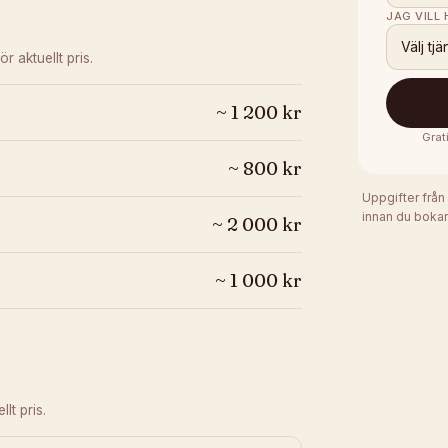
JAG VILL
Välj tjä
ör aktuellt pris.
~
1 200
kr
Grat
~
800
kr
Uppgifter från
innan du bokar
~
2 000
kr
~
1 000
kr
lt pris.