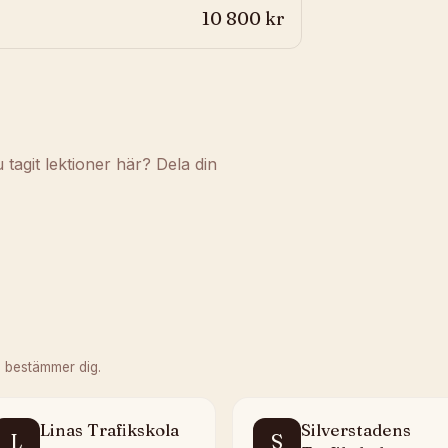
10 800 kr
agit lektioner här? Dela din
 bestämmer dig.
Linas Trafikskola
Silverstadens
L
S