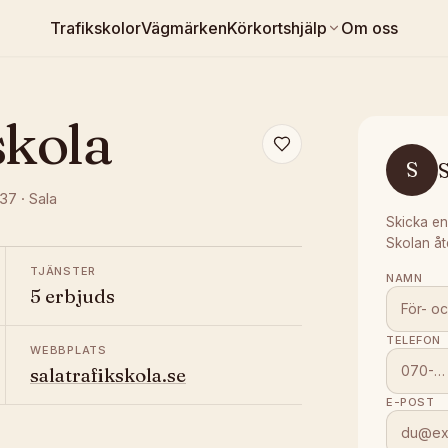
Trafikskolor
Vägmärken
Körkortshjälp
Om oss
skola
S
S
337
·
Sala
Skicka en
Skolan åt
TJÄNSTER
NAMN
5 erbjuds
TELEFON
WEBBPLATS
salatrafikskola.se
E-POST