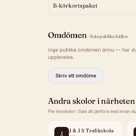
B-körkortspaket
Omdömen
· från publika källor
Inga publika omdömen ännu — har du t
upplevelse.
Skriv ett omdöme
Andra skolor i närheten
Fler körskolor i
Sala
att jämföra med innan du
J & J S Trafikskola
J