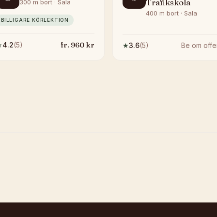
Trafikskola
300 m bort · Sala
400 m bort · Sala
BILLIGARE KÖRLEKTION
fr.
960
kr
★
4.2
(
5
)
★
3.6
(
5
)
Be om offe