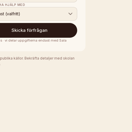
 HA HJÄLP MED
nst (valfritt)
Skicka förfrågan
is · vi delar uppgifterna endast med
Sala
 publika källor. Bekräfta detaljer med skolan
.