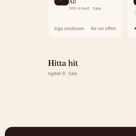
AB
300 m bort · Sala
Inga omdömen
Be om offert
Hitta hit
ngatan 8
·
Sala
Kunde inte ladda karta
Öppna i OpenStreetMap →