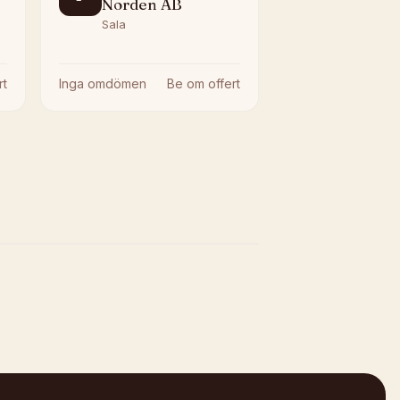
Norden AB
Sala
rt
Inga omdömen
Be om offert