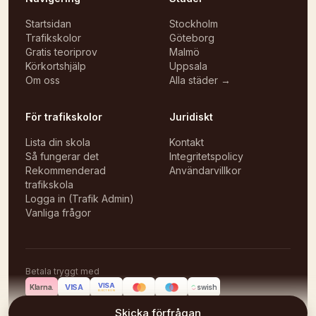
Startsidan
Stockholm
Trafikskolor
Göteborg
Gratis teoriprov
Malmö
Körkortshjälp
Uppsala
Om oss
Alla städer →
För trafikskolor
Juridiskt
Lista din skola
Kontakt
Så fungerar det
Integritetspolicy
Rekommenderad
Användarvillkor
trafikskola
Logga in (Trafik Admin)
Vanliga frågor
Betala tryggt med
VISA
VISA
Klarna.
swish
ELECTRON
©
2026
Körlektioner
Skicka förfrågan