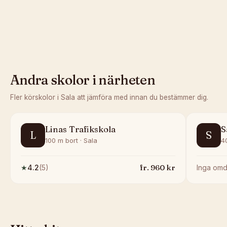
Andra skolor i närheten
Fler körskolor i
Sala
att jämföra med innan du bestämmer dig.
Linas Trafikskola
S
L
S
100 m bort · Sala
4
fr.
960
kr
★
4.2
(
5
)
Inga om