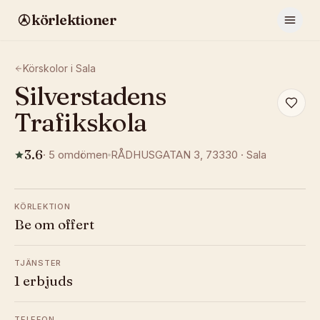
körlektioner
Körskolor i
Sala
Silverstadens
Trafikskola
3.6
·
5
omdömen
RÅDHUSGATAN 3
, 73330
·
Sala
KÖRLEKTION
Be om offert
TJÄNSTER
1 erbjuds
TELEFON