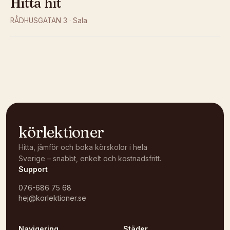
Hitta hit
RÅDHUSGATAN 3
·
Sala
Kunde inte ladda karta
Öppna i OpenStreetMap →
körlektioner
Hitta, jämför och boka körskolor i hela
Sverige – snabbt, enkelt och kostnadsfritt.
Support
076-686 75 68
hej@korlektioner.se
Navigering
Städer