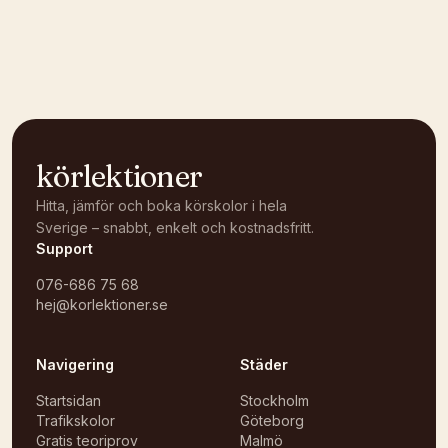
Kunde inte ladda karta
Öppna i OpenStreetMap →
körlektioner
Hitta, jämför och boka körskolor i hela
Sverige – snabbt, enkelt och kostnadsfritt.
Support
076-686 75 68
hej@korlektioner.se
Navigering
Städer
Startsidan
Stockholm
Trafikskolor
Göteborg
Gratis teoriprov
Malmö