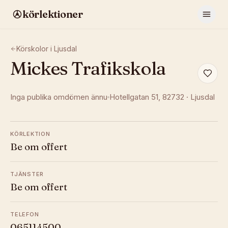
körlektioner
Körskolor i
Ljusdal
Mickes Trafikskola
Inga publika omdömen ännu
Hotellgatan 51
, 82732
·
Ljusdal
KÖRLEKTION
Be om offert
TJÄNSTER
Be om offert
TELEFON
065114500