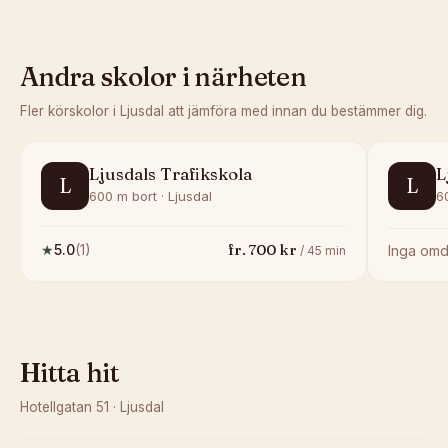
Andra skolor i närheten
Fler körskolor i
Ljusdal
att jämföra med innan du bestämmer dig.
Ljusdals Trafikskola
L
L
L
600 m bort · Ljusdal
6
fr.
700
kr
★
5.0
(
1
)
Inga om
/
45
min
Hitta hit
Hotellgatan 51
·
Ljusdal