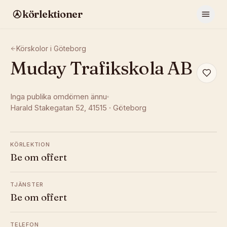
körlektioner
Körskolor i
Göteborg
Muday Trafikskola AB
Inga publika omdömen ännu
Harald Stakegatan 52
, 41515
·
Göteborg
KÖRLEKTION
Be om offert
TJÄNSTER
Be om offert
TELEFON