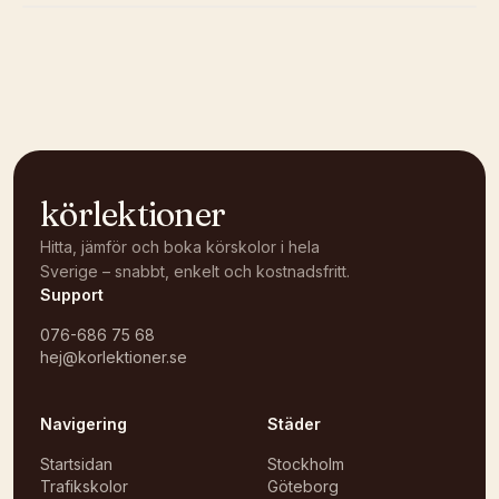
Kunde inte ladda karta
Öppna i OpenStreetMap →
körlektioner
Hitta, jämför och boka körskolor i hela
Sverige – snabbt, enkelt och kostnadsfritt.
Support
076-686 75 68
hej@korlektioner.se
Navigering
Städer
Startsidan
Stockholm
Trafikskolor
Göteborg