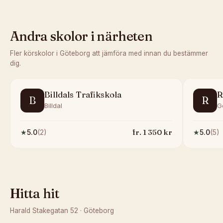
Andra skolor i närheten
Fler körskolor i
Göteborg
att jämföra med innan du bestämmer
dig.
Billdals Trafikskola
R
B
R
Billdal
G
fr.
1 350
kr
★
5.0
(
2
)
★
5.0
(
5
)
Hitta hit
Harald Stakegatan 52
·
Göteborg