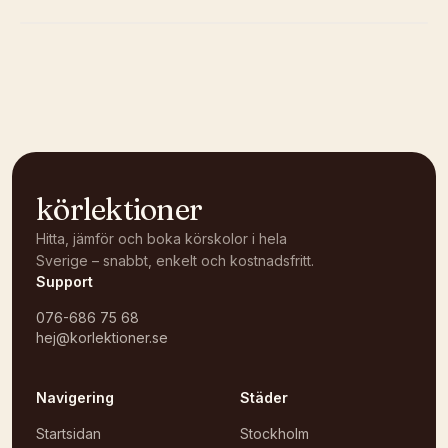
Kunde inte ladda karta
Öppna i OpenStreetMap →
körlektioner
Hitta, jämför och boka körskolor i hela
Sverige – snabbt, enkelt och kostnadsfritt.
Support
076-686 75 68
hej@korlektioner.se
Navigering
Städer
Startsidan
Stockholm