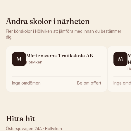
Andra skolor i närheten
Fler körskolor i
Höllviken
att jämföra med innan du bestämmer
dig.
Mårtenssons Trafikskola AB
M
M
M
H
Höllviken
H
Inga omdömen
Be om offert
Inga om
Hitta hit
Östersjövägen 24A
·
Höllviken