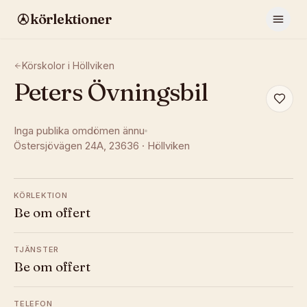
körlektioner
Körskolor i
Höllviken
Peters Övningsbil
Inga publika omdömen ännu
Östersjövägen 24A
, 23636
·
Höllviken
KÖRLEKTION
Be om offert
TJÄNSTER
Be om offert
TELEFON