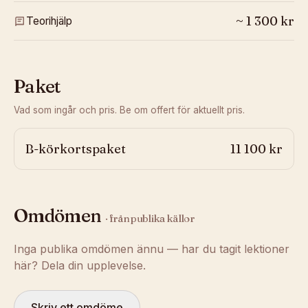
~
1 300
kr
Teorihjälp
Paket
Vad som ingår och pris. Be om offert för aktuellt pris.
B-körkortspaket
11 100 kr
Omdömen
· från publika källor
Inga publika omdömen ännu — har du tagit lektioner
här? Dela din upplevelse.
Skriv ett omdöme