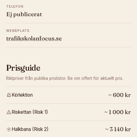
TELEFON
Ej publicerat
WEBBPLATS
trafikskolanfocus.se
Prisguide
Riktpriser från publika prislistor. Be om offert för aktuellt pris.
~
600
kr
Körlektion
~
1 000
kr
Riskettan (Risk 1)
~
3 140
kr
Halkbana (Risk 2)