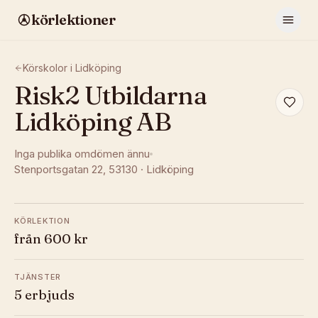
körlektioner
Körskolor i
Lidköping
Risk2 Utbildarna
Lidköping AB
Inga publika omdömen ännu
Stenportsgatan 22
, 53130
·
Lidköping
KÖRLEKTION
från 600 kr
TJÄNSTER
5 erbjuds