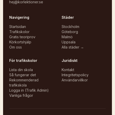
hej@korlektioner.se
Navigering
Städer
Startsidan
Stockholm
Trafikskolor
Göteborg
Gratis teoriprov
Malmö
Körkortshjälp
Uppsala
Om oss
Alla städer →
För trafikskolor
Juridiskt
Lista din skola
Kontakt
Så fungerar det
Integritetspolicy
Rekommenderad
Användarvillkor
trafikskola
Logga in (Trafik Admin)
Vanliga frågor