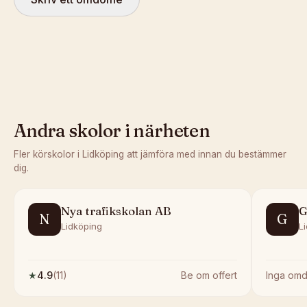
Andra skolor i närheten
Fler körskolor i
Lidköping
att jämföra med innan du bestämmer
dig.
Nya trafikskolan AB
G
N
G
Lidköping
L
★
4.9
(
11
)
Be om offert
Inga om