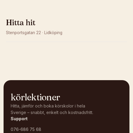
Hitta hit
Stenportsgatan 22
·
Lidköping
Kunde inte ladda karta
Öppna i OpenStreetMap →
körlektioner
Hitta, jämför och boka körskolor i hela
Sverige – snabbt, enkelt och kostnadsfritt.
Support
076-686 75 68