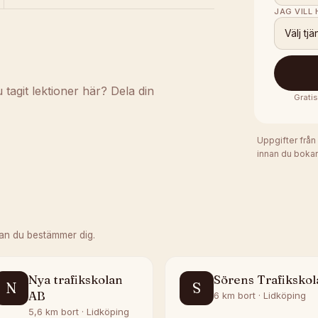
JAG VILL
Välj tjä
agit lektioner här? Dela din
Grati
Uppgifter från
innan du bokar
an du bestämmer dig.
Nya trafikskolan
Sörens Trafikskol
N
S
AB
6 km bort · Lidköping
5,6 km bort · Lidköping