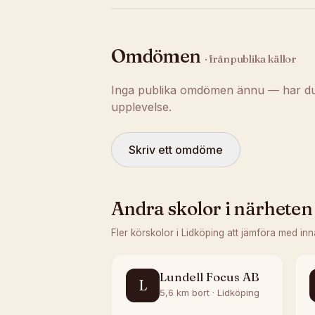
Omdömen
· från publika källor
Inga publika omdömen ännu — har du t
upplevelse.
Skriv ett omdöme
Andra skolor i närheten
Fler körskolor i
Lidköping
att jämföra med inn
Lundell Focus AB
L
5,6 km bort · Lidköping