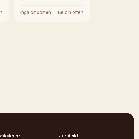
rt
Inga omdömen
Be om offert
afikskolor
Juridiskt