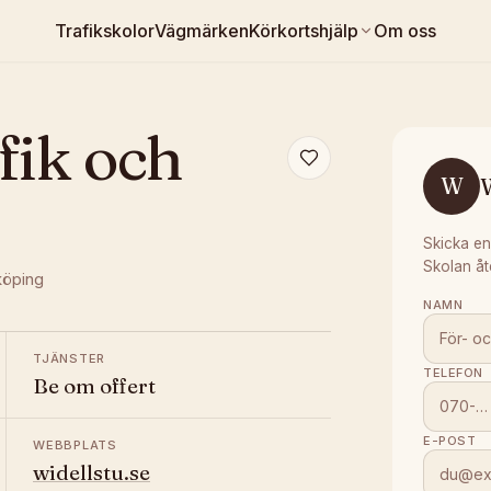
Trafikskolor
Vägmärken
Körkortshjälp
Om oss
fik och
W
W
Skicka en
Skolan åt
köping
NAMN
TJÄNSTER
TELEFON
Be om offert
E-POST
WEBBPLATS
widellstu.se