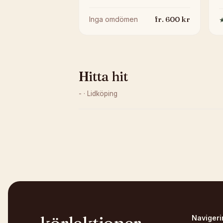
fr.
600
kr
Inga omdömen
Hitta hit
-
·
Lidköping
Kunde inte ladda karta
Öppna i OpenStreetMap →
Navigeri