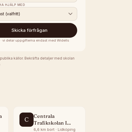
 HA HJÄLP MED
nst (valfritt)
Skicka förfrågan
s · vi delar uppgifterna endast med
Widells
 publika källor. Bekräfta detaljer med skolan
.
a
Centrala
C
Trafikskolan I
Lidköping
6,6 km bort · Lidköping