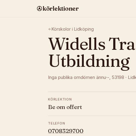
körlektioner
Körskolor i
Lidköping
Widells Tra
Utbildning
Inga publika omdömen ännu
-
, 53198
·
Lid
KÖRLEKTION
Be om offert
TELEFON
0708329700