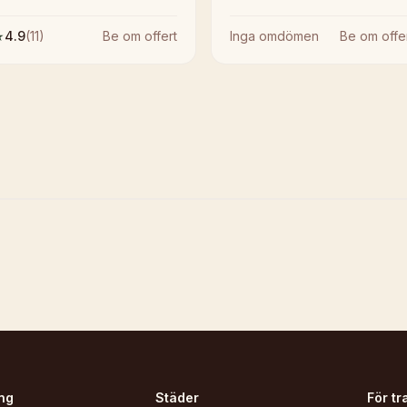
★
4.9
(
11
)
Be om offert
Inga omdömen
Be om offe
ng
Städer
För tr