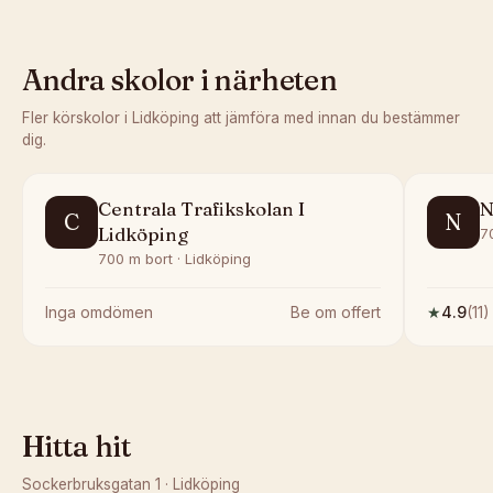
Andra skolor i närheten
Fler körskolor i
Lidköping
att jämföra med innan du bestämmer
dig.
Centrala Trafikskolan I
N
C
N
Lidköping
7
700 m bort · Lidköping
Inga omdömen
Be om offert
★
4.9
(
11
)
Hitta hit
Sockerbruksgatan 1
·
Lidköping