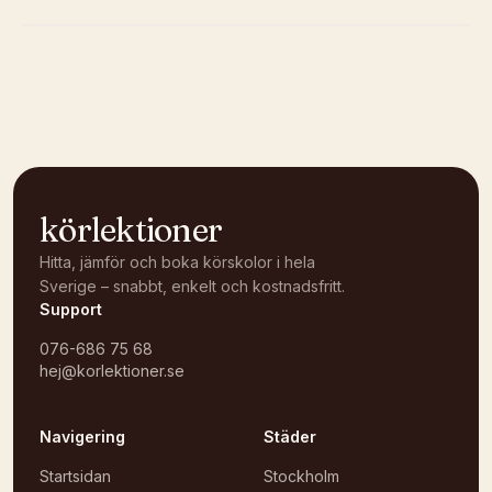
Kunde inte ladda karta
Öppna i OpenStreetMap →
körlektioner
Hitta, jämför och boka körskolor i hela
Sverige – snabbt, enkelt och kostnadsfritt.
Support
076-686 75 68
hej@korlektioner.se
Navigering
Städer
Startsidan
Stockholm