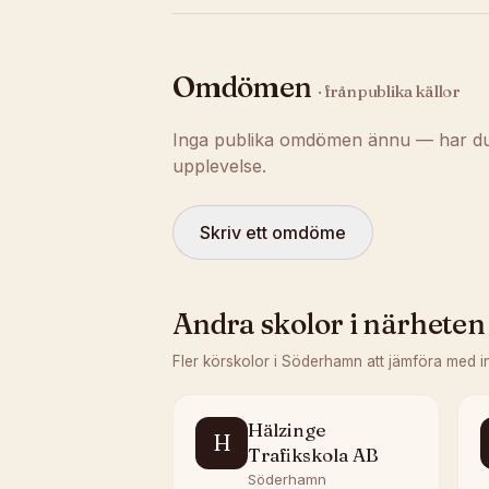
Omdömen
· från publika källor
Inga publika omdömen ännu — har du t
upplevelse.
Skriv ett omdöme
Andra skolor i närheten
Fler körskolor i
Söderhamn
att jämföra med i
Hälzinge
H
Trafikskola AB
Söderhamn