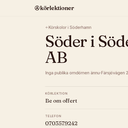
körlektioner
Körskolor i
Söderhamn
Söder i Sö
AB
Inga publika omdömen ännu
Färsjövägen 
KÖRLEKTION
Be om offert
TELEFON
0703579242