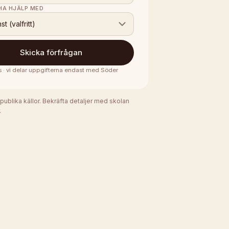
 HA HJÄLP MED
nst (valfritt)
Skicka förfrågan
s · vi delar uppgifterna endast med
Söder
 publika källor. Bekräfta detaljer med skolan
.