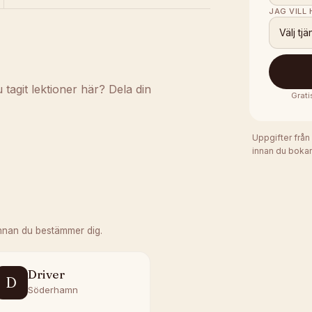
JAG VILL
Välj tjä
agit lektioner här? Dela din
Grati
Uppgifter från
innan du bokar
nnan du bestämmer dig.
Driver
D
Söderhamn