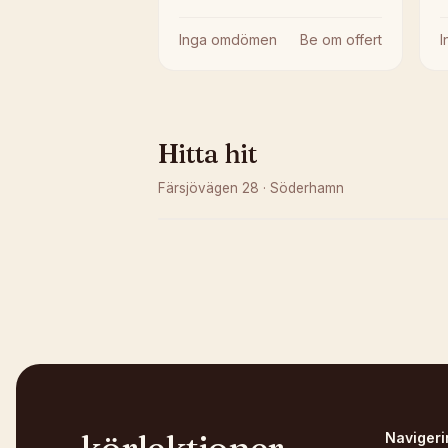
Inga omdömen
Be om offert
Hitta hit
Färsjövägen 28
·
Söderhamn
Kunde inte ladda karta
Öppna i OpenStreetMap →
Navigeri