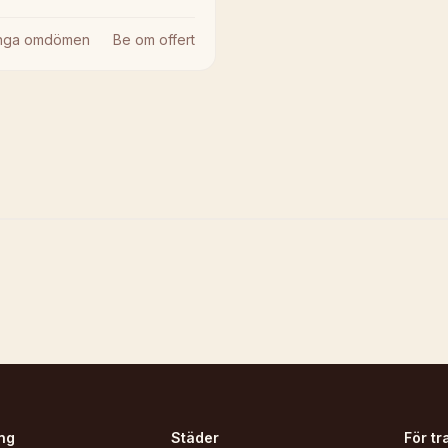
Inga omdömen
Be om offert
ng
Städer
För tr