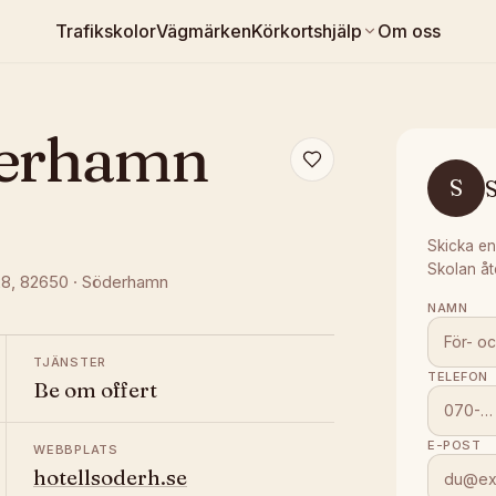
Trafikskolor
Vägmärken
Körkortshjälp
Om oss
derhamn
S
S
Skicka en
Skolan åt
28
, 82650
·
Söderhamn
NAMN
TJÄNSTER
TELEFON
Be om offert
E-POST
WEBBPLATS
hotellsoderh.se