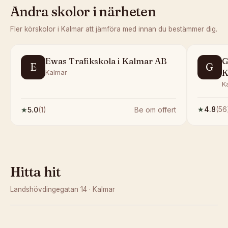
Andra skolor i närheten
Fler körskolor i
Kalmar
att jämföra med innan du bestämmer dig.
Ewas Trafikskola i Kalmar AB
G
E
G
K
Kalmar
K
★
4.8
(
56
★
5.0
(
1
)
Be om offert
Hitta hit
Landshövdingegatan 14
·
Kalmar
Kunde inte ladda karta