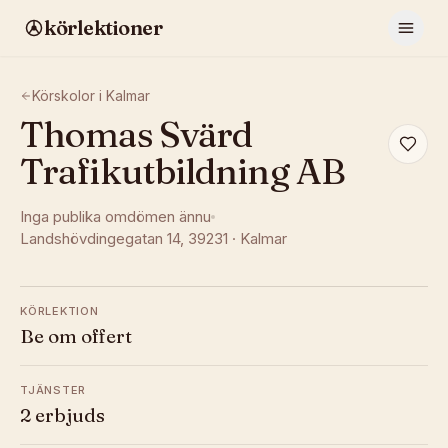
körlektioner
Körskolor i
Kalmar
Thomas Svärd
Trafikutbildning AB
Inga publika omdömen ännu
Landshövdingegatan 14
, 39231
·
Kalmar
KÖRLEKTION
Be om offert
TJÄNSTER
2 erbjuds