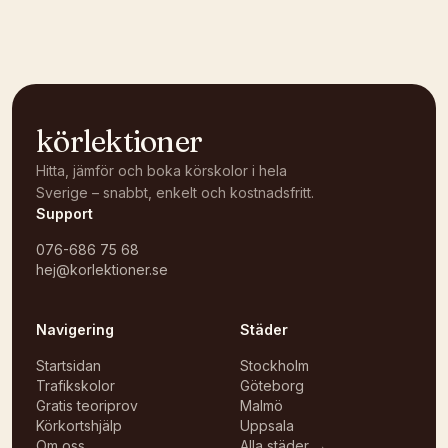
Öppna i OpenStreetMap →
körlektioner
Hitta, jämför och boka körskolor i hela
Sverige – snabbt, enkelt och kostnadsfritt.
Support
076-686 75 68
hej@korlektioner.se
Navigering
Städer
Startsidan
Stockholm
Trafikskolor
Göteborg
Gratis teoriprov
Malmö
Körkortshjälp
Uppsala
Om oss
Alla städer →