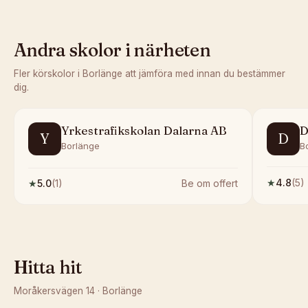
Andra skolor i närheten
Fler körskolor i
Borlänge
att jämföra med innan du bestämmer
dig.
Yrkestrafikskolan Dalarna AB
D
Y
D
Borlänge
B
★
4.8
(
5
)
★
5.0
(
1
)
Be om offert
Hitta hit
Moråkersvägen 14
·
Borlänge