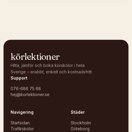
Kunde inte ladda karta
Öppna i OpenStreetMap →
körlektioner
Hitta, jämför och boka körskolor i hela
Sverige – snabbt, enkelt och kostnadsfritt.
Support
076-686 75 68
hej@korlektioner.se
Navigering
Städer
Startsidan
Stockholm
Trafikskolor
Göteborg