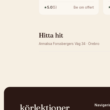
★
5.0
(
5
)
Be om offert
Hitta hit
Annalisa Forssbergers Väg 34
·
Örebro
Kunde inte ladda karta
Öppna i OpenStreetMap →
körlektioner
Navigeri