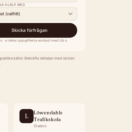
 HA HJÄLP MED
nst (valfritt)
Skicka förfrågan
is · vi delar uppgifterna endast med
Ub:s
 publika källor. Bekräfta detaljer med skolan
.
Löwendahls
L
Trafikskola
Örebro