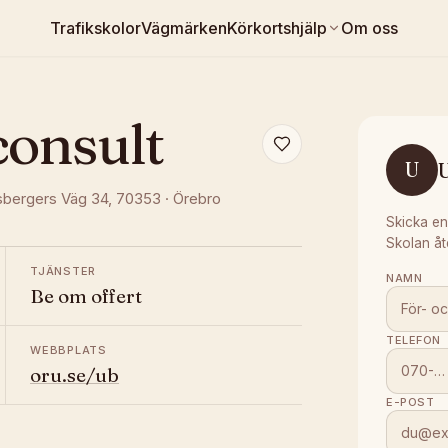
Trafikskolor
Vägmärken
Körkortshjälp
Om oss
consult
U
U
sbergers Väg 34
, 70353
·
Örebro
Skicka en
Skolan åt
TJÄNSTER
NAMN
Be om offert
TELEFON
WEBBPLATS
oru.se/ub
E-POST