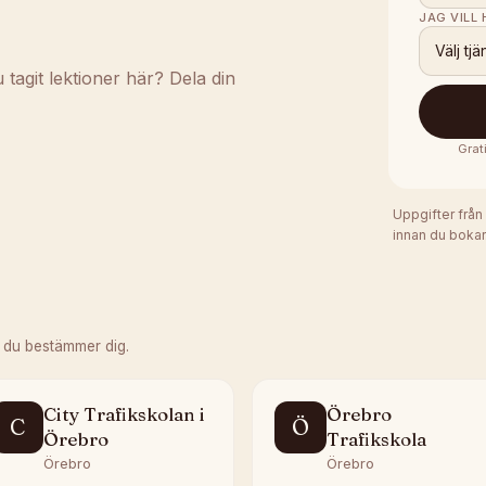
JAG VILL
Välj tjä
agit lektioner här? Dela din
Grat
Uppgifter från
innan du bokar
 du bestämmer dig.
City Trafikskolan i
Örebro
C
Ö
Örebro
Trafikskola
Örebro
Örebro