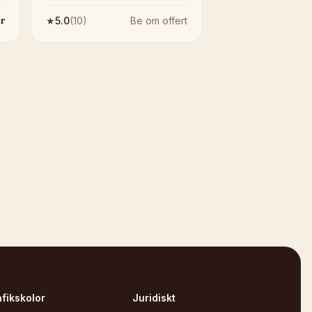
r
★
5.0
(
10
)
Be om offert
afikskolor
Juridiskt