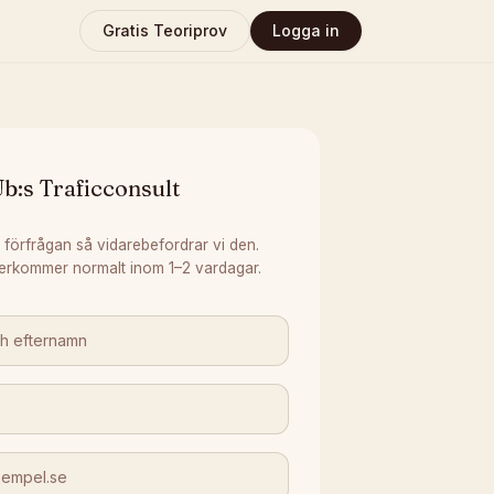
Gratis Teoriprov
Logga in
b:s Traficconsult
 förfrågan så vidarebefordrar vi den.
erkommer normalt inom 1–2 vardagar.