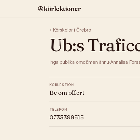
körlektioner
Körskolor i
Örebro
Ub:s Trafic
Inga publika omdömen ännu
Annalisa Fors
KÖRLEKTION
Be om offert
TELEFON
0733399515