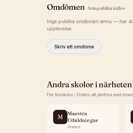
Omdömen
· från publika källor
Inga publika omdömen ännu — har du t
upplevelse.
Skriv ett omdöme
Andra skolor i närheten
Fler körskolor i
Örebro
att jämföra med innan
Maestra
M
Utbildningar
Örebro