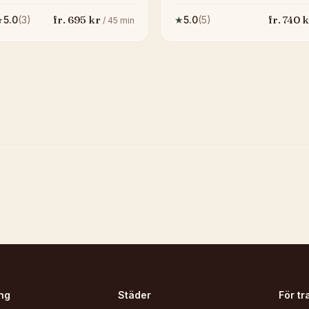
fr.
695
kr
fr.
740
k
★
5.0
(
3
)
★
5.0
(
5
)
/
45
min
ng
Städer
För tr