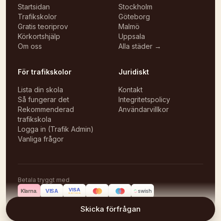
Startsidan
Stockholm
Trafikskolor
Göteborg
Gratis teoriprov
Malmö
Körkortshjälp
Uppsala
Om oss
Alla städer →
För trafikskolor
Juridiskt
Lista din skola
Kontakt
Så fungerar det
Integritetspolicy
Rekommenderad
Användarvillkor
trafikskola
Logga in (Trafik Admin)
Vanliga frågor
Betala tryggt med
VISA
VISA
Klarna.
swish
ELECTRON
©
2026
Körlektioner
Skicka förfrågan