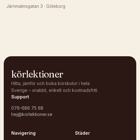
Järnmalmsgatan 3
·
Göteborg
Kunde inte ladda karta
Öppna i OpenStreetMap →
körlektioner
Hitta, jämför och boka körskolor i hela
Sverige – snabbt, enkelt och kostnadsfritt.
Support
076-686 75 68
hej@korlektioner.se
Navigering
Städer