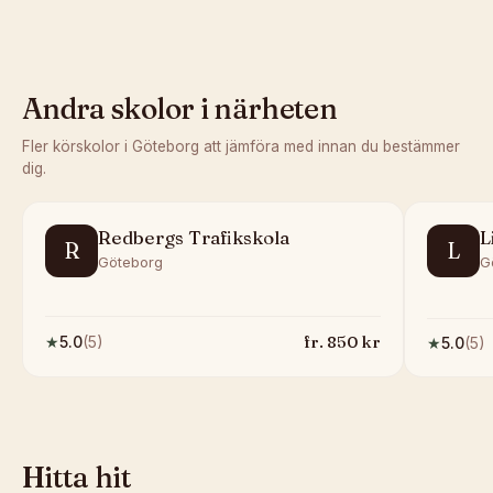
Andra skolor i närheten
Fler körskolor i
Göteborg
att jämföra med innan du bestämmer
dig.
Redbergs Trafikskola
L
R
L
Göteborg
G
fr.
850
kr
★
5.0
(
5
)
★
5.0
(
5
)
Hitta hit