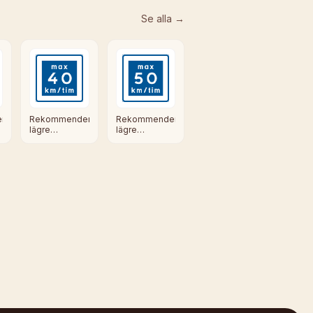
Se alla →
rad
Rekommenderad
Rekommenderad
lägre
lägre
hastighet
hastighet