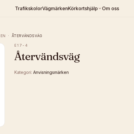
Trafikskolor
Vägmärken
Körkortshjälp
Om oss
KEN
·
ÅTERVÄNDSVÄG
E17-4
Återvändsväg
Kategori:
Anvisningsmärken