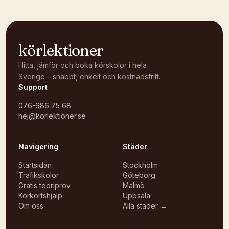
körlektioner
Hitta, jämför och boka körskolor i hela
Sverige – snabbt, enkelt och kostnadsfritt.
Support
076-686 75 68
hej@korlektioner.se
Navigering
Städer
Startsidan
Stockholm
Trafikskolor
Göteborg
Gratis teoriprov
Malmö
Körkortshjälp
Uppsala
Om oss
Alla städer →