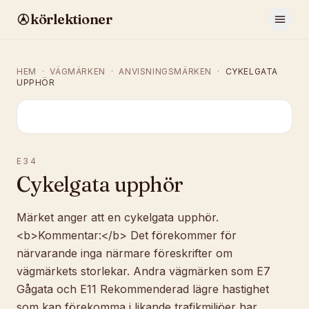
körlektioner
HEM
·
VÄGMÄRKEN
·
ANVISNINGSMÄRKEN
·
CYKELGATA
UPPHÖR
E34
Cykelgata upphör
Märket anger att en cykelgata upphör.
<b>Kommentar:</b> Det förekommer för
närvarande inga närmare föreskrifter om
vägmärkets storlekar. Andra vägmärken som E7
Gågata och E11 Rekommenderad lägre hastighet
som kan förekomma i likande trafikmiljöer har