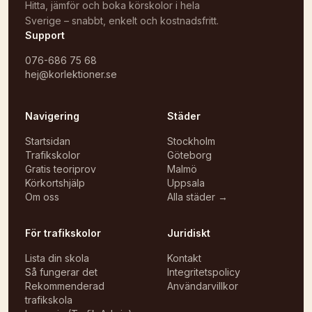
Hitta, jämför och boka körskolor i hela
Sverige – snabbt, enkelt och kostnadsfritt.
Support
076-686 75 68
hej@korlektioner.se
Navigering
Städer
Startsidan
Stockholm
Trafikskolor
Göteborg
Gratis teoriprov
Malmö
Körkortshjälp
Uppsala
Om oss
Alla städer →
För trafikskolor
Juridiskt
Lista din skola
Kontakt
Så fungerar det
Integritetspolicy
Rekommenderad
Användarvillkor
trafikskola