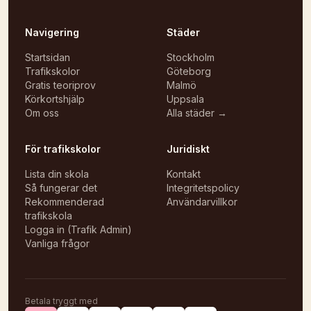
Navigering
Städer
Startsidan
Stockholm
Trafikskolor
Göteborg
Gratis teoriprov
Malmö
Körkortshjälp
Uppsala
Om oss
Alla städer →
För trafikskolor
Juridiskt
Lista din skola
Kontakt
Så fungerar det
Integritetspolicy
Rekommenderad
Användarvillkor
trafikskola
Logga in (Trafik Admin)
Vanliga frågor
Betala tryggt med