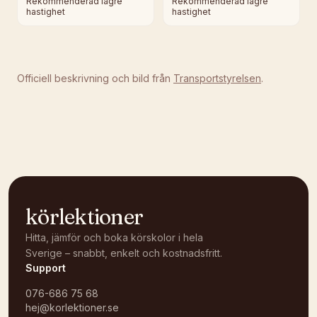
Rekommenderad lägre
Rekommenderad lägre
hastighet
hastighet
Officiell beskrivning och bild från
Transportstyrelsen
.
körlektioner
Hitta, jämför och boka körskolor i hela
Sverige – snabbt, enkelt och kostnadsfritt.
Support
076-686 75 68
hej@korlektioner.se