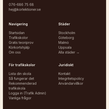
076-686 75 68
hej@korlektioner.se
Navigering
Städer
Startsidan
Stockholm
Trafikskolor
Göteborg
Gratis teoriprov
Malmö
Körkortshjälp
Uppsala
Om oss
Alla städer →
För trafikskolor
Juridiskt
Lista din skola
Kontakt
Så fungerar det
Integritetspolicy
Rekommenderad
Användarvillkor
trafikskola
Logga in (Trafik Admin)
Vanliga frågor