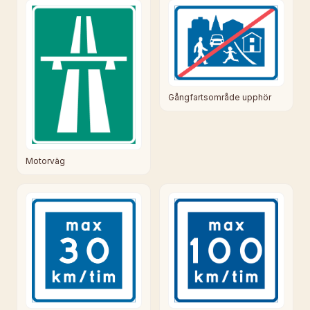
Gångfartsområde upphör
Motorväg