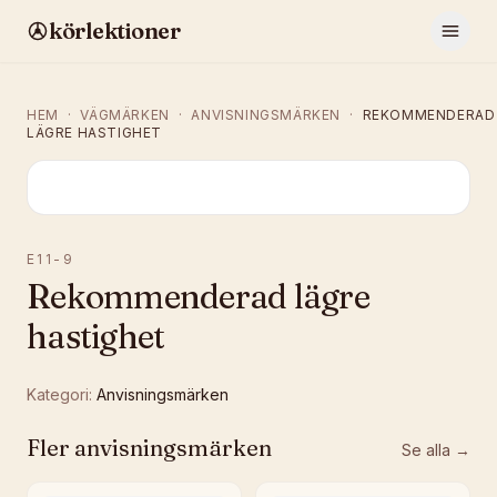
körlektioner
HEM
·
VÄGMÄRKEN
·
ANVISNINGSMÄRKEN
·
REKOMMENDERAD
LÄGRE HASTIGHET
E11-9
Rekommenderad lägre
hastighet
Kategori:
Anvisningsmärken
Fler
anvisningsmärken
Se alla →