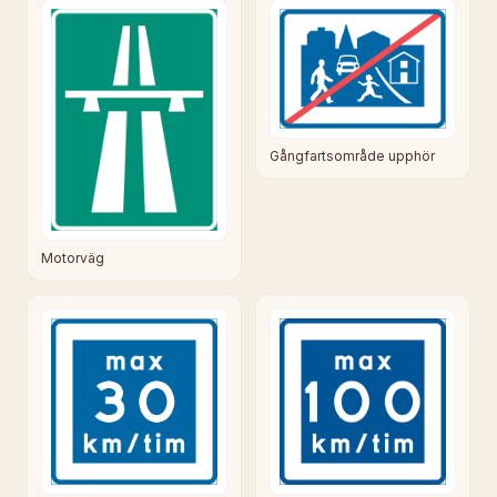
Gångfartsområde upphör
Motorväg