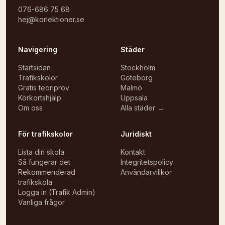
076-686 75 68
hej@korlektioner.se
Navigering
Städer
Startsidan
Stockholm
Trafikskolor
Göteborg
Gratis teoriprov
Malmö
Körkortshjälp
Uppsala
Om oss
Alla städer →
För trafikskolor
Juridiskt
Lista din skola
Kontakt
Så fungerar det
Integritetspolicy
Rekommenderad
Användarvillkor
trafikskola
Logga in (Trafik Admin)
Vanliga frågor