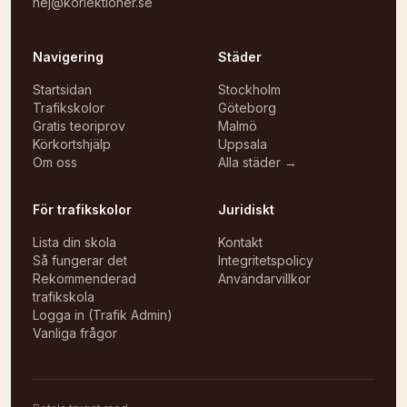
hej@korlektioner.se
Navigering
Städer
Startsidan
Stockholm
Trafikskolor
Göteborg
Gratis teoriprov
Malmö
Körkortshjälp
Uppsala
Om oss
Alla städer →
För trafikskolor
Juridiskt
Lista din skola
Kontakt
Så fungerar det
Integritetspolicy
Rekommenderad
Användarvillkor
trafikskola
Logga in (Trafik Admin)
Vanliga frågor