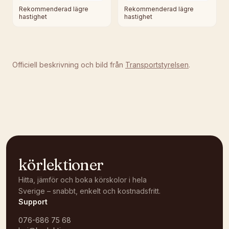
Rekommenderad lägre
Rekommenderad lägre
hastighet
hastighet
Officiell beskrivning och bild från
Transportstyrelsen
.
körlektioner
Hitta, jämför och boka körskolor i hela
Sverige – snabbt, enkelt och kostnadsfritt.
Support
076-686 75 68