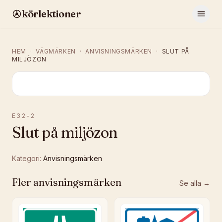
körlektioner
HEM
·
VÄGMÄRKEN
·
ANVISNINGSMÄRKEN
·
SLUT PÅ
MILJÖZON
E32-2
Slut på miljözon
Kategori:
Anvisningsmärken
Fler
anvisningsmärken
Se alla →