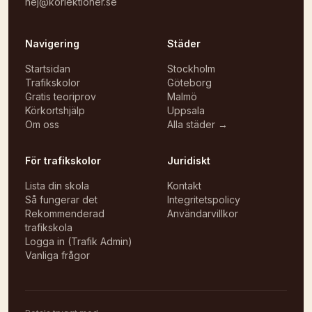
hej@korlektioner.se
Navigering
Städer
Startsidan
Stockholm
Trafikskolor
Göteborg
Gratis teoriprov
Malmö
Körkortshjälp
Uppsala
Om oss
Alla städer →
För trafikskolor
Juridiskt
Lista din skola
Kontakt
Så fungerar det
Integritetspolicy
Rekommenderad
Användarvillkor
trafikskola
Logga in (Trafik Admin)
Vanliga frågor