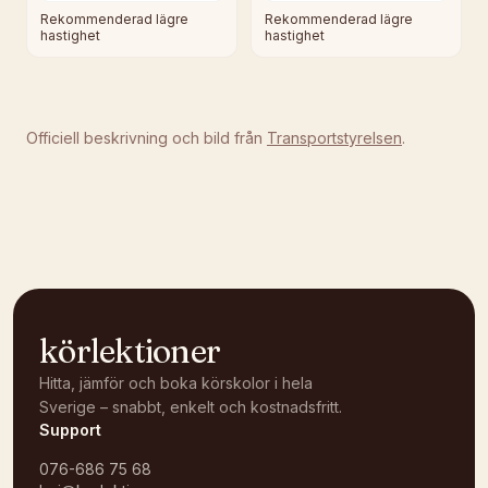
Rekommenderad lägre
Rekommenderad lägre
hastighet
hastighet
Officiell beskrivning och bild från
Transportstyrelsen
.
körlektioner
Hitta, jämför och boka körskolor i hela
Sverige – snabbt, enkelt och kostnadsfritt.
Support
076-686 75 68