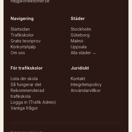
hej@korlektioner.se
Navigering
Städer
Startsidan
Stockholm
Trafikskolor
Göteborg
Gratis teoriprov
Malmö
Körkortshjälp
Uppsala
Om oss
Alla städer →
För trafikskolor
Juridiskt
Lista din skola
Kontakt
Så fungerar det
Integritetspolicy
Rekommenderad
Användarvillkor
trafikskola
Logga in (Trafik Admin)
Vanliga frågor