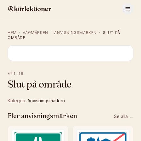
körlektioner
HEM
·
VÄGMÄRKEN
·
ANVISNINGSMÄRKEN
·
SLUT PÅ
OMRÅDE
E21-16
Slut på område
Kategori:
Anvisningsmärken
Fler
anvisningsmärken
Se alla →