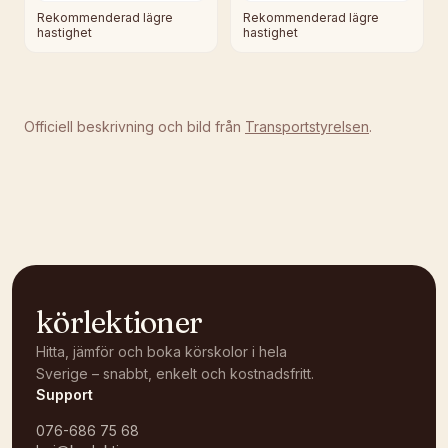
Rekommenderad lägre
Rekommenderad lägre
hastighet
hastighet
Officiell beskrivning och bild från
Transportstyrelsen
.
körlektioner
Hitta, jämför och boka körskolor i hela
Sverige – snabbt, enkelt och kostnadsfritt.
Support
076-686 75 68