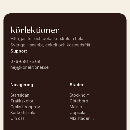
körlektioner
Hitta, jämför och boka körskolor i hela
Sverige – snabbt, enkelt och kostnadsfritt.
Support
076-686 75 68
hej@korlektioner.se
Navigering
Städer
Startsidan
Stockholm
Trafikskolor
Göteborg
Gratis teoriprov
Malmö
Körkortshjälp
Uppsala
Om oss
Alla städer →