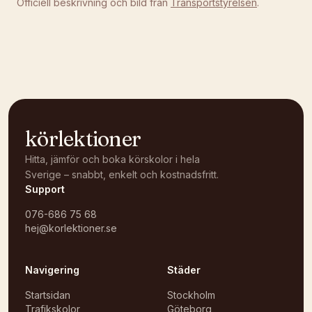
Officiell beskrivning och bild från
Transportstyrelsen
.
körlektioner
Hitta, jämför och boka körskolor i hela
Sverige – snabbt, enkelt och kostnadsfritt.
Support
076-686 75 68
hej@korlektioner.se
Navigering
Städer
Startsidan
Stockholm
Trafikskolor
Göteborg