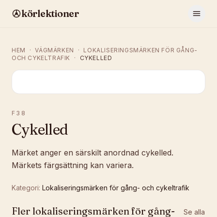
körlektioner
HEM
·
VÄGMÄRKEN
·
LOKALISERINGSMÄRKEN FÖR GÅNG-
OCH CYKELTRAFIK
·
CYKELLED
F38
Cykelled
Märket anger en särskilt anordnad cykelled.
Märkets färgsättning kan variera.
Kategori:
Lokaliseringsmärken för gång- och cykeltrafik
Fler
lokaliseringsmärken för gång-
Se alla