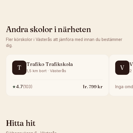
Andra skolor i närheten
Fler körskolor i
Västerås
att jämföra med innan du bestämmer
dig.
Trafiko Trafikskola
V
T
V
1,5 km bort · Västerås
2
fr.
799
kr
★
4.7
(
103
)
Inga om
Hitta hit