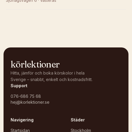
Sjöhagsvägen 6
·
Västerås
Kunde inte ladda karta
Öppna i OpenStreetMap →
körlektioner
Hitta, jämför och boka körskolor i hela
Sverige – snabbt, enkelt och kostnadsfritt.
Support
076-686 75 68
hej@korlektioner.se
Navigering
Städer
Startsidan
Stockholm