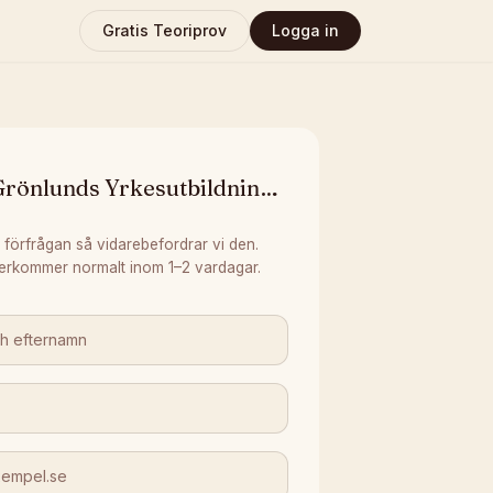
Gratis Teoriprov
Logga in
Grönlunds Yrkesutbildningar
 förfrågan så vidarebefordrar vi den.
erkommer normalt inom 1–2 vardagar.