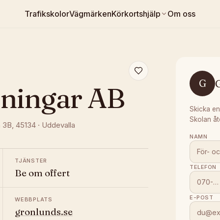
Trafikskolor
Vägmärken
Körkortshjälp
Om oss
G
dningar AB
Skicka en
Skolan åt
n 3B
, 45134
·
Uddevalla
NAMN
TJÄNSTER
TELEFON
Be om offert
E-POST
WEBBPLATS
gronlunds.se