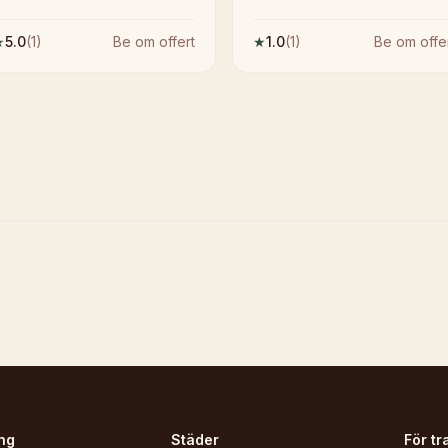
★
5.0
(
1
)
Be om offert
★
1.0
(
1
)
Be om offe
ng
Städer
För tr