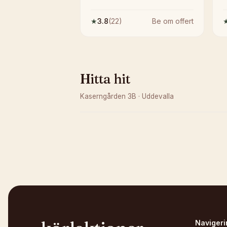
★
3.8
(
22
)
Be om offert
Hitta hit
Kaserngården 3B
·
Uddevalla
Kunde inte ladda karta
Öppna i OpenStreetMap →
Navigeri