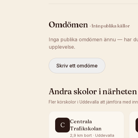
Omdömen
· från publika källor
Inga publika omdömen ännu — har du t
upplevelse.
Skriv ett omdöme
Andra skolor i närheten
Fler körskolor i
Uddevalla
att jämföra med in
Centrala
C
Trafikskolan
2,9 km bort · Uddevalla