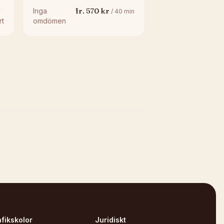
fr.
570
kr
Inga
/
40
min
rt
omdömen
afikskolor
Juridiskt