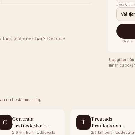
JAG VILL
Välj tjä
agit lektioner här? Dela din
Gratis 
Uppgifter från
innan du bokar
nan du bestämmer dig.
Centrala
Trestads
C
T
Trafikskolan i
Trafikskola i
Uddevalla AB
Uddevalla AB
2,9 km bort · Uddevalla
2,9 km bort · Uddevalla