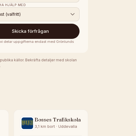
 HA HJÄLP MED
nst (valfritt)
Skicka förfrågan
· vi delar uppgifterna endast med
Grönlunds
 publika källor. Bekräfta detaljer med skolan
.
Bosses Trafikskola
3,1 km bort · Uddevalla