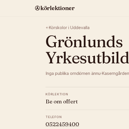
körlektioner
Körskolor i
Uddevalla
Grönlunds
Yrkesutbil
Inga publika omdömen ännu
Kaserngårde
KÖRLEKTION
Be om offert
TELEFON
0522459400