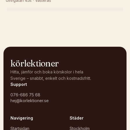
Ullvigatan 45E
·
Västerås
Kunde inte ladda karta
Öppna i OpenStreetMap →
körlektioner
Hitta, jämför och boka körskolor i hela
Sverige – snabbt, enkelt och kostnadsfritt.
Support
076-686 75 68
hej@korlektioner.se
Navigering
Städer
Startsidan
Stockholm