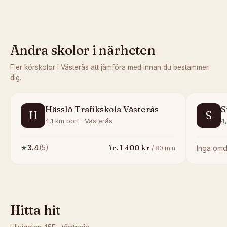
Andra skolor i närheten
Fler körskolor i
Västerås
att jämföra med innan du bestämmer
dig.
Hässlö Trafikskola Västerås
S
H
S
4,1 km bort · Västerås
4
fr.
1 400
kr
★
3.4
(
5
)
Inga om
/
80
min
Hitta hit