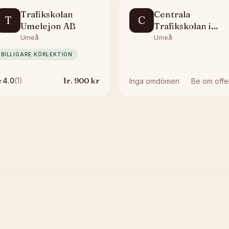
Trafikskolan
Centrala
T
C
Umelejon AB
Trafikskolan i
Umeå
Umeå
Umeå
BILLIGARE KÖRLEKTION
fr.
900
kr
★
4.0
(
1
)
Inga omdömen
Be om offe