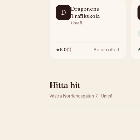
Dragonens
D
Trafikskola
Umeå
★
5.0
(
1
)
Be om offert
Hitta hit
Västra Norrlandsgatan 7
·
Umeå
Kunde inte ladda karta
Öppna i OpenStreetMap →