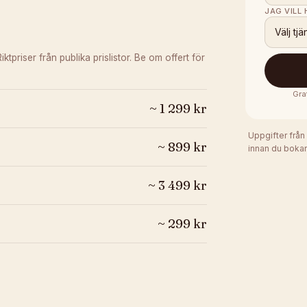
JAG VILL
Välj tjä
Riktpriser från publika prislistor. Be om offert för
Gra
~
1 299
kr
Uppgifter från
~
899
kr
innan du bokar
~
3 499
kr
~
299
kr