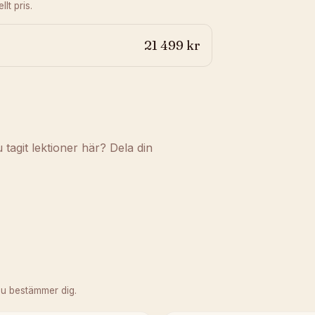
lt pris.
21 499 kr
agit lektioner här? Dela din
du bestämmer dig.