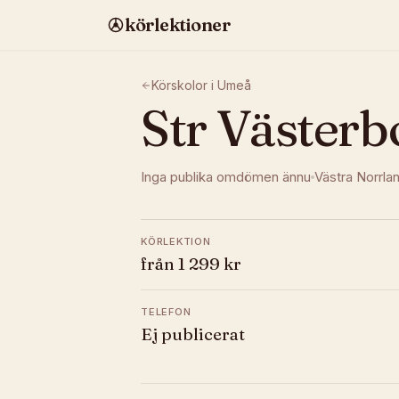
körlektioner
Körskolor i
Umeå
Str Västerb
Inga publika omdömen ännu
Västra Norrla
KÖRLEKTION
från 1 299 kr
TELEFON
Ej publicerat