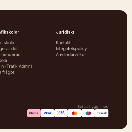
afikskolor
Juridiskt
in skola
Kontakt
gerar det
Integritetspolicy
mmenderad
Användarvillkor
kola
in (Trafik Admin)
a frågor
Betala tryggt med
VISA
VISA
Klarna.
swish
ELECTRON