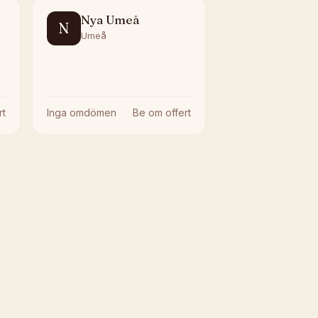
Nya Umeå
N
Umeå
rt
Inga omdömen
Be om offert