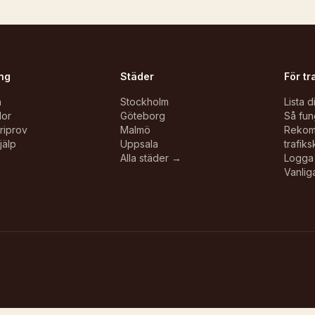
ng
Städer
För tr
n
Stockholm
Lista d
lor
Göteborg
Så fun
oriprov
Malmö
Reko
jälp
Uppsala
trafiks
Alla städer →
Logga 
Vanlig