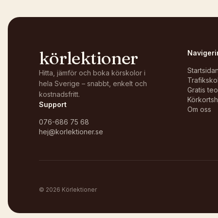
körlektioner
Navigeri
Startsida
Hitta, jämför och boka körskolor i
Trafiksko
hela Sverige – snabbt, enkelt och
Gratis te
kostnadsfritt.
Körkortsh
Support
Om oss
076-686 75 68
hej@korlektioner.se
©
2026
Körlektioner