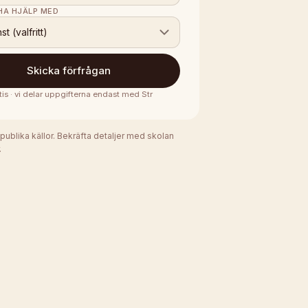
 HA HJÄLP MED
nst (valfritt)
Skicka förfrågan
tis · vi delar uppgifterna endast med
Str
 publika källor. Bekräfta detaljer med skolan
.