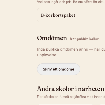
Vad som ingår och pris. Be om offert för aktuel
B-körkortspaket
Omdömen
· från publika källor
Inga publika omdömen ännu — har du t
upplevelse.
Skriv ett omdöme
Andra skolor i närheten
Fler körskolor i
Umeå
att jämföra med innan 