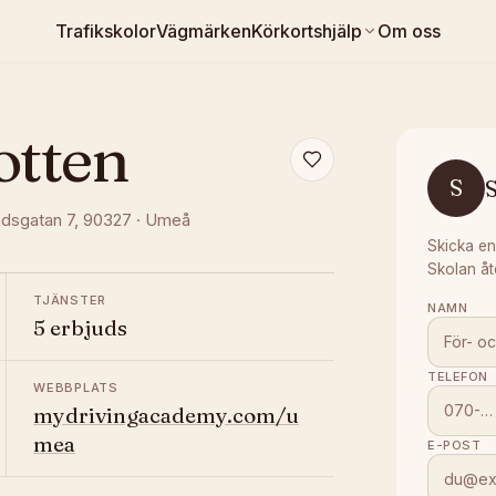
Trafikskolor
Vägmärken
Körkortshjälp
Om oss
otten
S
S
ndsgatan 7
, 90327
·
Umeå
Skicka en
Skolan åt
TJÄNSTER
NAMN
5 erbjuds
TELEFON
WEBBPLATS
mydrivingacademy.com/u
mea
E-POST