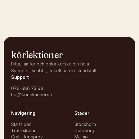
Kunde inte ladda karta
Öppna i OpenStreetMap →
körlektioner
Hitta, jämför och boka körskolor i hela
Sverige – snabbt, enkelt och kostnadsfritt.
Support
076-686 75 68
hej@korlektioner.se
Navigering
Städer
Startsidan
Stockholm
Trafikskolor
Göteborg
Gratis teoriprov
Malmö