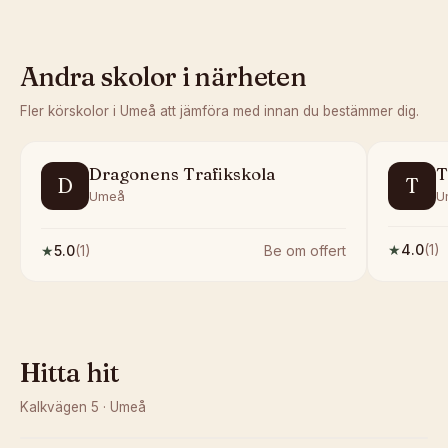
Andra skolor i närheten
Fler körskolor i
Umeå
att jämföra med innan du bestämmer dig.
Dragonens Trafikskola
T
D
T
Umeå
U
★
4.0
(
1
)
★
5.0
(
1
)
Be om offert
Hitta hit
Kalkvägen 5
·
Umeå