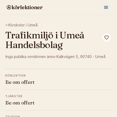
körlektioner
Körskolor i
Umeå
Trafikmiljö i Umeå
Handelsbolag
Inga publika omdömen ännu
Kalkvägen 5
, 90740
·
Umeå
KÖRLEKTION
Be om offert
TJÄNSTER
Be om offert
TELEFON