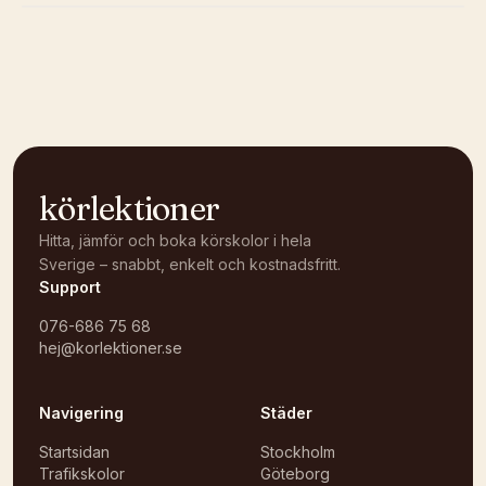
Kunde inte ladda karta
Öppna i OpenStreetMap →
körlektioner
Hitta, jämför och boka körskolor i hela
Sverige – snabbt, enkelt och kostnadsfritt.
Support
076-686 75 68
hej@korlektioner.se
Navigering
Städer
Startsidan
Stockholm
Trafikskolor
Göteborg