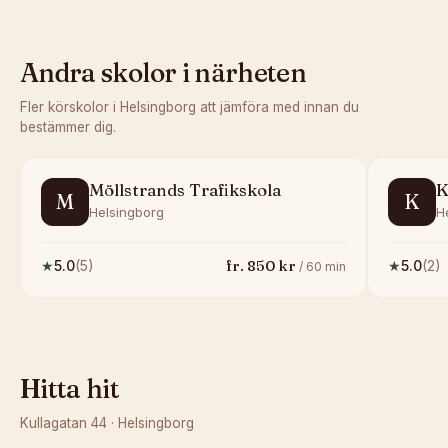
Andra skolor i närheten
Fler körskolor i
Helsingborg
att jämföra med innan du
bestämmer dig.
Möllstrands Trafikskola
K
M
K
Helsingborg
H
fr.
850
kr
★
5.0
(
5
)
★
5.0
(
2
)
/
60
min
Hitta hit
Kullagatan 44
·
Helsingborg