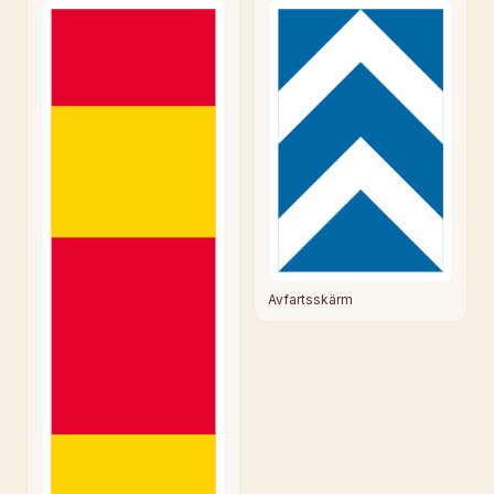
Avfartsskärm