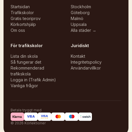
Startsidan
Stockholm
Trafikskolor
Göteborg
Gratis teoriprov
Malmö
Körkortshjälp
Uppsala
Om oss
Alla städer →
För trafikskolor
Juridiskt
Lista din skola
Kontakt
Så fungerar det
Integritetspolicy
Rekommenderad
Användarvillkor
trafikskola
Logga in (Trafik Admin)
Vanliga frågor
Betala tryggt med
VISA
VISA
Klarna.
swish
ELECTRON
©
2026
Körlektioner