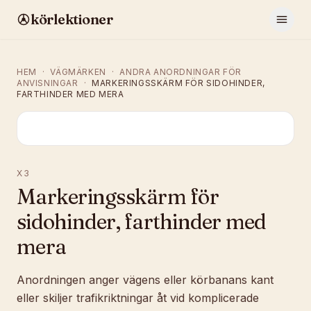
körlektioner
HEM
·
VÄGMÄRKEN
·
ANDRA ANORDNINGAR FÖR
ANVISNINGAR
·
MARKERINGSSKÄRM FÖR SIDOHINDER,
FARTHINDER MED MERA
X3
Markeringsskärm för
sidohinder, farthinder med
mera
Anordningen anger vägens eller körbanans kant
eller skiljer trafikriktningar åt vid komplicerade