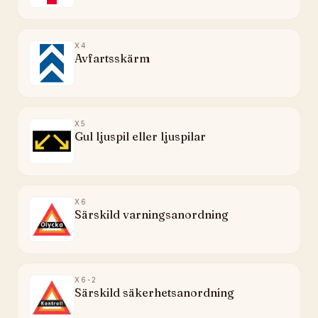
X4
Avfartsskärm
X5
Gul ljuspil eller ljuspilar
X6
Särskild varningsanordning
X6-2
Särskild säkerhetsanordning