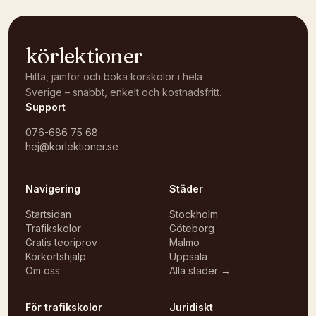
körlektioner
Hitta, jämför och boka körskolor i hela
Sverige – snabbt, enkelt och kostnadsfritt.
Support
076-686 75 68
hej@korlektioner.se
Navigering
Städer
Startsidan
Stockholm
Trafikskolor
Göteborg
Gratis teoriprov
Malmö
Körkortshjälp
Uppsala
Om oss
Alla städer →
För trafikskolor
Juridiskt