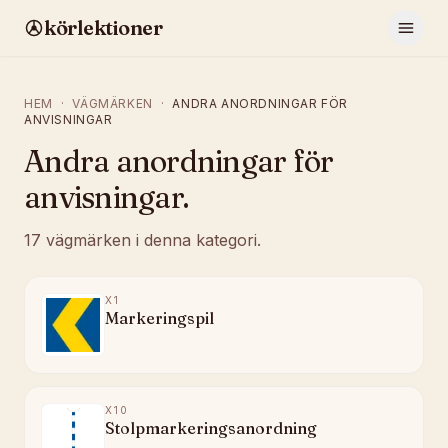
körlektioner
HEM
·
VÄGMÄRKEN
·
ANDRA ANORDNINGAR FÖR
ANVISNINGAR
Andra anordningar för
anvisningar
.
17
vägmärken
i denna kategori.
X1
Markeringspil
X10
Stolpmarkeringsanordning