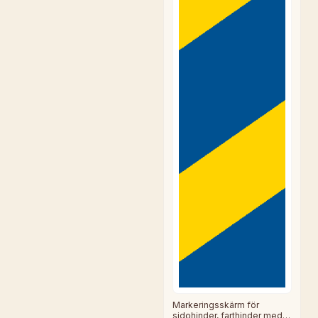
Markeringsskärm för
sidohinder, farthinder med