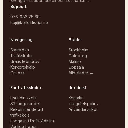
Sverige – snabbt, enkelt och kostnadsfritt.
Support
076-686 75 68
hej@korlektioner.se
Navigering
Städer
Startsidan
Stockholm
Trafikskolor
Göteborg
Gratis teoriprov
Malmö
Körkortshjälp
Uppsala
Om oss
Alla städer →
För trafikskolor
Juridiskt
Lista din skola
Kontakt
Så fungerar det
Integritetspolicy
Rekommenderad
Användarvillkor
trafikskola
Logga in (Trafik Admin)
Vanliga frågor