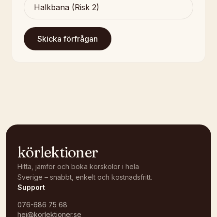
Skicka förfrågan
körlektioner
Hitta, jämför och boka körskolor i hela
Sverige – snabbt, enkelt och kostnadsfritt.
Support
076-686 75 68
hej@korlektioner.se