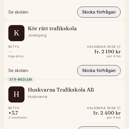
Se skolan
›
Skicka förfrågan
Kör rätt trafikskola
K
Jönköping
BETYG
HALKBANA (RISK 2)
—
fr.
2 190 kr
Inga ännu
per
4 tim
Se skolan
›
Skicka förfrågan
STR-MEDLEM
Huskvarna Trafikskola AB
H
Huskvarna
BETYG
HALKBANA (RISK 2)
3.7
fr.
2 400 kr
★
3
omdömen
per
4 tim