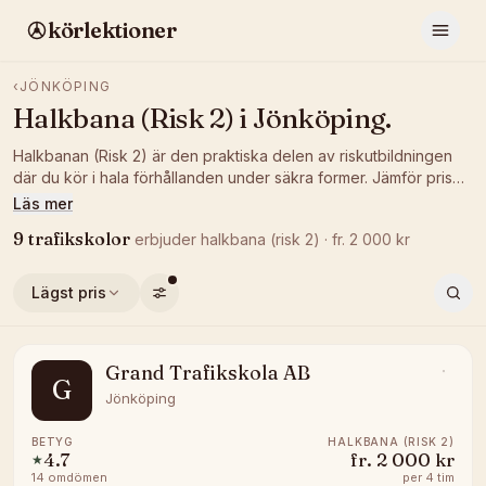
körlektioner
‹
JÖNKÖPING
Halkbana (Risk 2)
i
Jönköping
.
Halkbanan (Risk 2) är den praktiska delen av riskutbildningen
där du kör i hala förhållanden under säkra former. Jämför pris
och betyg hos trafikskolor i Jönköping som ordnar halkbana
Läs mer
och boka ett tillfälle som passar dig.
9
trafikskolor
erbjuder
halkbana (risk 2)
· fr.
2 000
kr
Lägst pris
Grand Trafikskola AB
G
Jönköping
BETYG
HALKBANA (RISK 2)
4.7
fr.
2 000 kr
★
14
omdömen
per
4 tim