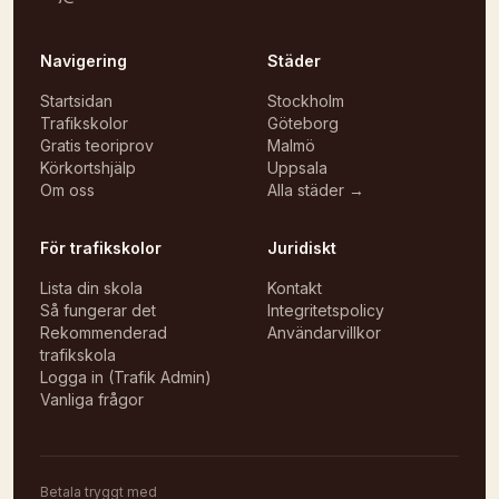
Navigering
Städer
Startsidan
Stockholm
Trafikskolor
Göteborg
Gratis teoriprov
Malmö
Körkortshjälp
Uppsala
Om oss
Alla städer →
För trafikskolor
Juridiskt
Lista din skola
Kontakt
Så fungerar det
Integritetspolicy
Rekommenderad
Användarvillkor
trafikskola
Logga in (Trafik Admin)
Vanliga frågor
Betala tryggt med