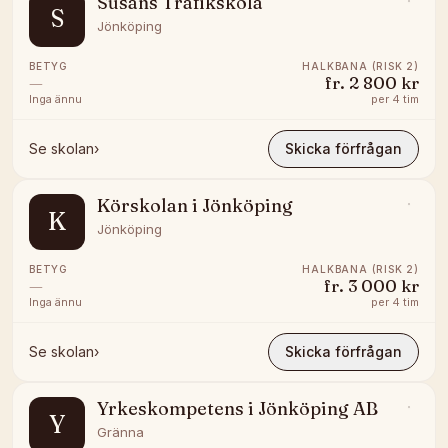
Susans Trafikskola
S
Jönköping
BETYG
HALKBANA (RISK 2)
—
fr.
2 800 kr
Inga ännu
per
4 tim
Se skolan
›
Skicka förfrågan
Körskolan i Jönköping
K
Jönköping
BETYG
HALKBANA (RISK 2)
—
fr.
3 000 kr
Inga ännu
per
4 tim
Se skolan
›
Skicka förfrågan
Yrkeskompetens i Jönköping AB
Y
Gränna